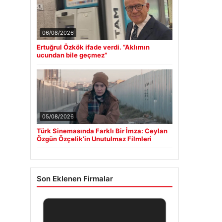
06/08/2026
Ertuğrul Özkök ifade verdi. “Aklımın
ucundan bile geçmez”
05/08/2026
Türk Sinemasında Farklı Bir İmza: Ceylan
Özgün Özçelik’in Unutulmaz Filmleri
Son Eklenen Firmalar