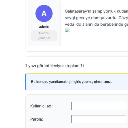
Galatasaray’ın şampiyonluk kutlama
A
sevgi geceye damga vurdu. Gözyaşla
veda iddialarını da beraberinde ge
admin
Anahtar
yönetici
1 yazı görüntüleniyor (toplam 1)
Bu konuyu yanıtlamak için giriş yapmış olmalısınız.
Kullanıcı adı:
Parola: