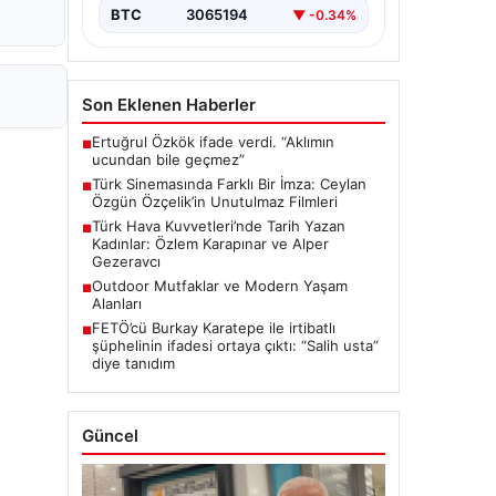
BTC
3065194
▼ -0.34%
Son Eklenen Haberler
Ertuğrul Özkök ifade verdi. “Aklımın
■
ucundan bile geçmez”
Türk Sinemasında Farklı Bir İmza: Ceylan
■
Özgün Özçelik’in Unutulmaz Filmleri
Türk Hava Kuvvetleri’nde Tarih Yazan
■
Kadınlar: Özlem Karapınar ve Alper
Gezeravcı
Outdoor Mutfaklar ve Modern Yaşam
■
Alanları
FETÖ’cü Burkay Karatepe ile irtibatlı
■
şüphelinin ifadesi ortaya çıktı: “Salih usta”
diye tanıdım
Güncel