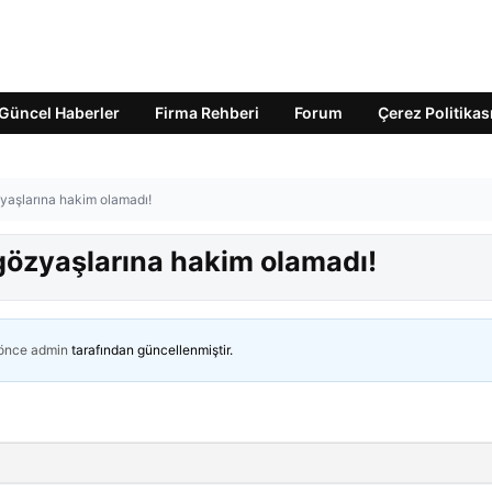
Güncel Haberler
Firma Rehberi
Forum
Çerez Politikas
yaşlarına hakim olamadı!
gözyaşlarına hakim olamadı!
 önce
admin
tarafından güncellenmiştir.