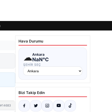
ı
Hava Durumu
☁
Ankara
NaN°C
ŞEHIR SEÇ
Bizi Takip Edin
#14683