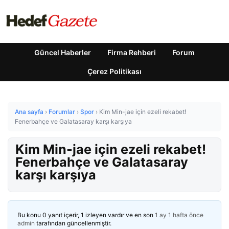
Güncel Haberler
Firma Rehberi
Forum
Çerez Politikası
Ana sayfa
›
Forumlar
›
Spor
›
Kim Min-jae için ezeli rekabet!
Fenerbahçe ve Galatasaray karşı karşıya
Kim Min-jae için ezeli rekabet!
Fenerbahçe ve Galatasaray
karşı karşıya
Bu konu 0 yanıt içerir, 1 izleyen vardır ve en son
1 ay 1 hafta önce
admin
tarafından güncellenmiştir.