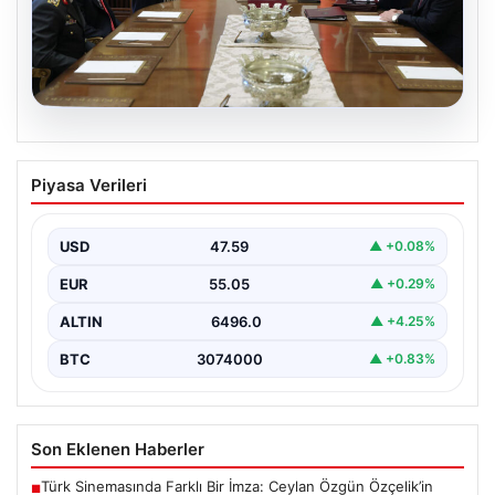
05.08.2026
Türk Hava Kuvvetleri’nde Tarih Yazan
Piyasa Verileri
Kadınlar: Özlem Karapınar ve Alper
Gezeravcı
USD
47.59
▲ +0.08%
Türkiye'nin savunma ve askeri tarihine yeni bir sayfa
ekleyen YAŞ kararları, Türk Hava Kuvvetleri'nde…
EUR
55.05
▲ +0.29%
ALTIN
6496.0
▲ +4.25%
BTC
3074000
▲ +0.83%
Son Eklenen Haberler
Türk Sinemasında Farklı Bir İmza: Ceylan Özgün Özçelik’in
■