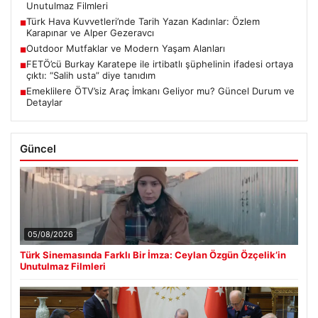
Unutulmaz Filmleri
Türk Hava Kuvvetleri’nde Tarih Yazan Kadınlar: Özlem
■
Karapınar ve Alper Gezeravcı
Outdoor Mutfaklar ve Modern Yaşam Alanları
■
FETÖ’cü Burkay Karatepe ile irtibatlı şüphelinin ifadesi ortaya
■
çıktı: “Salih usta” diye tanıdım
Emeklilere ÖTV’siz Araç İmkanı Geliyor mu? Güncel Durum ve
■
Detaylar
Güncel
05/08/2026
Türk Sinemasında Farklı Bir İmza: Ceylan Özgün Özçelik’in
Unutulmaz Filmleri