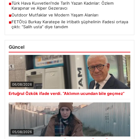
Türk Hava Kuvvetleri’nde Tarih Yazan Kadınlar: Özlem
■
Karapınar ve Alper Gezeravcı
Outdoor Mutfaklar ve Modern Yaşam Alanları
■
FETÖ’cü Burkay Karatepe ile irtibatlı şüphelinin ifadesi ortaya
■
çıktı: “Salih usta” diye tanıdım
Güncel
06/08/2026
Ertuğrul Özkök ifade verdi. “Aklımın ucundan bile geçmez”
05/08/2026