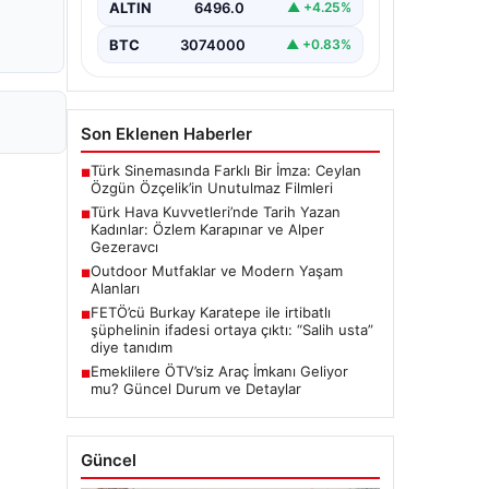
ALTIN
6496.0
▲ +4.25%
BTC
3074000
▲ +0.83%
Son Eklenen Haberler
Türk Sinemasında Farklı Bir İmza: Ceylan
■
Özgün Özçelik’in Unutulmaz Filmleri
Türk Hava Kuvvetleri’nde Tarih Yazan
■
Kadınlar: Özlem Karapınar ve Alper
Gezeravcı
Outdoor Mutfaklar ve Modern Yaşam
■
Alanları
FETÖ’cü Burkay Karatepe ile irtibatlı
■
şüphelinin ifadesi ortaya çıktı: “Salih usta”
diye tanıdım
Emeklilere ÖTV’siz Araç İmkanı Geliyor
■
mu? Güncel Durum ve Detaylar
Güncel