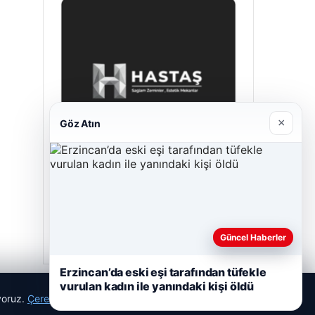
×
Göz Atın
Prenses Night Club
29/04/2026
Güncel Haberler
Erzincan’da eski eşi tarafından tüfekle
vurulan kadın ile yanındaki kişi öldü
ıyoruz.
Çerez Politikamız
Reddet
Kabul Et