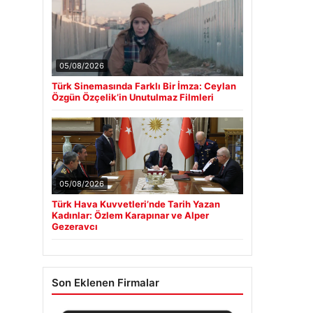
05/08/2026
Türk Sinemasında Farklı Bir İmza: Ceylan
Özgün Özçelik’in Unutulmaz Filmleri
05/08/2026
Türk Hava Kuvvetleri’nde Tarih Yazan
Kadınlar: Özlem Karapınar ve Alper
Gezeravcı
Son Eklenen Firmalar