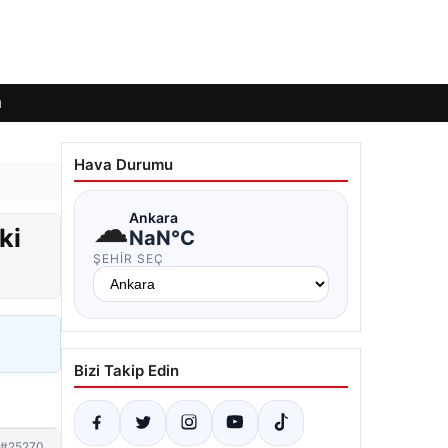
ı
Hava Durumu
☁
Ankara
ki
NaN°C
ŞEHIR SEÇ
Bizi Takip Edin
#25270