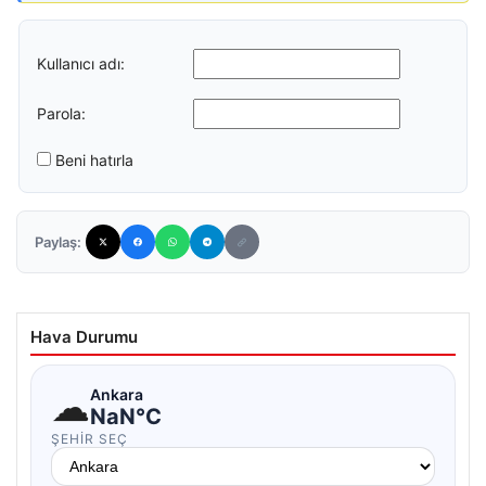
Kullanıcı adı:
Parola:
Beni hatırla
Paylaş:
Hava Durumu
☁
Ankara
NaN°C
ŞEHIR SEÇ