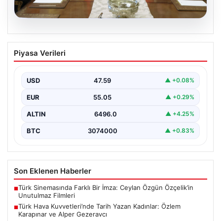
05.08.2026
Türk Hava Kuvvetleri’nde Tarih Yazan
Piyasa Verileri
Kadınlar: Özlem Karapınar ve Alper
Gezeravcı
USD
47.59
▲ +0.08%
Türkiye'nin savunma ve askeri tarihine yeni bir sayfa
ekleyen YAŞ kararları, Türk Hava Kuvvetleri'nde…
EUR
55.05
▲ +0.29%
ALTIN
6496.0
▲ +4.25%
BTC
3074000
▲ +0.83%
Son Eklenen Haberler
Türk Sinemasında Farklı Bir İmza: Ceylan Özgün Özçelik’in
■
Unutulmaz Filmleri
Türk Hava Kuvvetleri’nde Tarih Yazan Kadınlar: Özlem
■
Karapınar ve Alper Gezeravcı