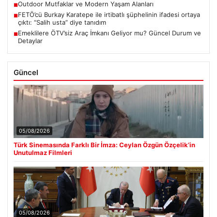
Outdoor Mutfaklar ve Modern Yaşam Alanları
■
FETÖ’cü Burkay Karatepe ile irtibatlı şüphelinin ifadesi ortaya
■
çıktı: “Salih usta” diye tanıdım
Emeklilere ÖTV’siz Araç İmkanı Geliyor mu? Güncel Durum ve
■
Detaylar
Güncel
05/08/2026
Türk Sinemasında Farklı Bir İmza: Ceylan Özgün Özçelik’in
Unutulmaz Filmleri
05/08/2026