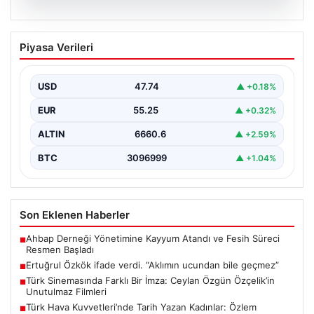
06.08.2026
Ertuğrul Özkök ifade verdi. “Aklımın
Piyasa Verileri
ucundan bile geçmez”
USD
47.74
▲ +0.18%
EUR
55.25
▲ +0.32%
ALTIN
6660.6
▲ +2.59%
BTC
3096999
▲ +1.04%
Son Eklenen Haberler
Ahbap Derneği Yönetimine Kayyum Atandı ve Fesih Süreci
■
Resmen Başladı
Ertuğrul Özkök ifade verdi. “Aklımın ucundan bile geçmez”
■
Türk Sinemasında Farklı Bir İmza: Ceylan Özgün Özçelik’in
■
Unutulmaz Filmleri
Türk Hava Kuvvetleri’nde Tarih Yazan Kadınlar: Özlem
■