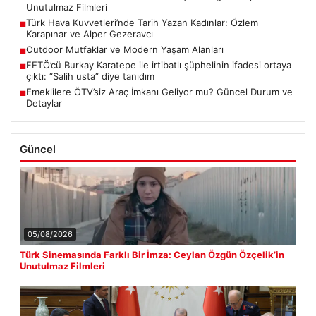
Unutulmaz Filmleri
Türk Hava Kuvvetleri’nde Tarih Yazan Kadınlar: Özlem
■
Karapınar ve Alper Gezeravcı
Outdoor Mutfaklar ve Modern Yaşam Alanları
■
FETÖ’cü Burkay Karatepe ile irtibatlı şüphelinin ifadesi ortaya
■
çıktı: “Salih usta” diye tanıdım
Emeklilere ÖTV’siz Araç İmkanı Geliyor mu? Güncel Durum ve
■
Detaylar
Güncel
05/08/2026
Türk Sinemasında Farklı Bir İmza: Ceylan Özgün Özçelik’in
Unutulmaz Filmleri