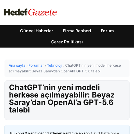
Güncel Haberler
Firma Rehberi
Forum
Çerez Politikası
Ana sayfa
›
Forumlar
›
Teknoloji
›
ChatGPT’nin yeni modeli herkese
açılmayabilir: Beyaz Saray’dan OpenAI’a GPT-5.6 talebi
ChatGPT’nin yeni modeli
herkese açılmayabilir: Beyaz
Saray’dan OpenAI’a GPT-5.6
talebi
Bu konu 0 yanıt içerir, 1 izleyen vardır ve en son
1 ay 1 hafta önce