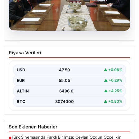
05.08.2026
Türk Hava Kuvvetleri’nde Tarih Yazan
Piyasa Verileri
Kadınlar: Özlem Karapınar ve Alper
Gezeravcı
USD
47.59
▲ +0.08%
Türkiye'nin savunma ve askeri tarihine yeni bir sayfa
ekleyen YAŞ kararları, Türk Hava Kuvvetleri'nde…
EUR
55.05
▲ +0.29%
ALTIN
6496.0
▲ +4.25%
BTC
3074000
▲ +0.83%
Son Eklenen Haberler
Türk Sinemasında Farklı Bir İmza: Ceylan Özgün Özçelik’in
■