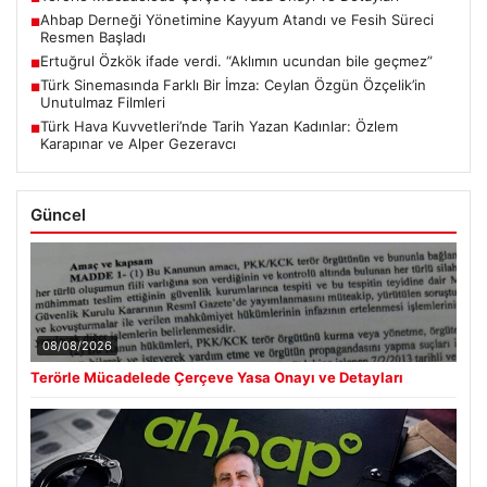
Ahbap Derneği Yönetimine Kayyum Atandı ve Fesih Süreci
■
Resmen Başladı
Ertuğrul Özkök ifade verdi. “Aklımın ucundan bile geçmez”
■
Türk Sinemasında Farklı Bir İmza: Ceylan Özgün Özçelik’in
■
Unutulmaz Filmleri
Türk Hava Kuvvetleri’nde Tarih Yazan Kadınlar: Özlem
■
Karapınar ve Alper Gezeravcı
Güncel
08/08/2026
Terörle Mücadelede Çerçeve Yasa Onayı ve Detayları