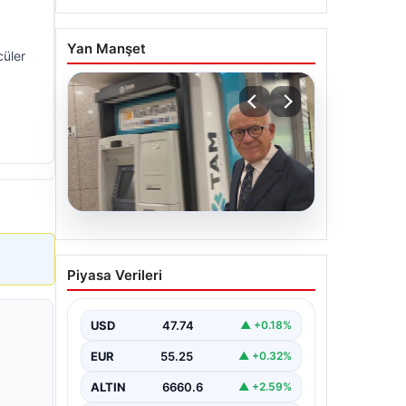
Yan Manşet
cüler
06.08.2026
Ertuğrul Özkök ifade
Piyasa Verileri
verdi. “Aklımın ucundan
bile geçmez”
USD
47.74
▲ +0.18%
EUR
55.25
▲ +0.32%
ALTIN
6660.6
▲ +2.59%