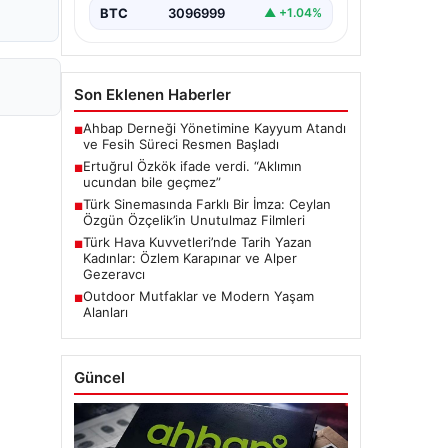
BTC
3096999
▲ +1.04%
Son Eklenen Haberler
Ahbap Derneği Yönetimine Kayyum Atandı
■
ve Fesih Süreci Resmen Başladı
Ertuğrul Özkök ifade verdi. “Aklımın
■
ucundan bile geçmez”
Türk Sinemasında Farklı Bir İmza: Ceylan
■
Özgün Özçelik’in Unutulmaz Filmleri
Türk Hava Kuvvetleri’nde Tarih Yazan
■
Kadınlar: Özlem Karapınar ve Alper
Gezeravcı
Outdoor Mutfaklar ve Modern Yaşam
■
Alanları
Güncel