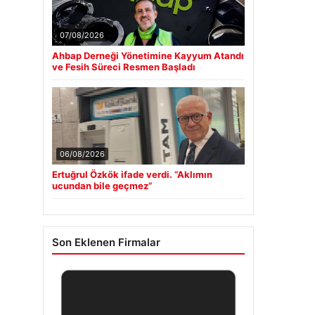
07/08/2026
Ahbap Derneği Yönetimine Kayyum Atandı
ve Fesih Süreci Resmen Başladı
06/08/2026
Ertuğrul Özkök ifade verdi. “Aklımın
ucundan bile geçmez”
Son Eklenen Firmalar