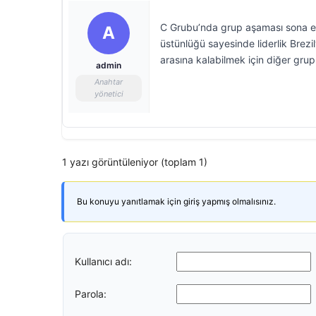
C Grubu’nda grup aşaması sona erdi
A
üstünlüğü sayesinde liderlik Brez
arasına kalabilmek için diğer gru
admin
Anahtar
yönetici
1 yazı görüntüleniyor (toplam 1)
Bu konuyu yanıtlamak için giriş yapmış olmalısınız.
Kullanıcı adı:
Parola: