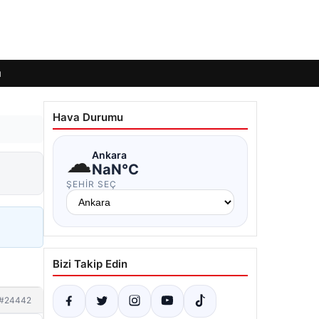
ı
Hava Durumu
☁
Ankara
NaN°C
ŞEHIR SEÇ
Bizi Takip Edin
#24442