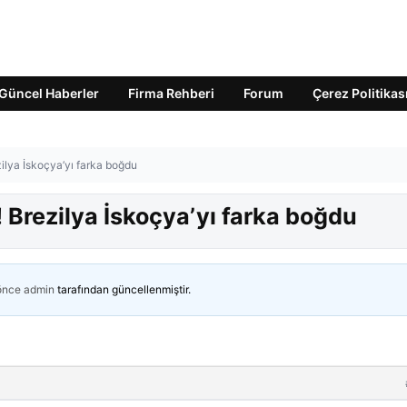
Güncel Haberler
Firma Rehberi
Forum
Çerez Politikas
ilya İskoçya’yı farka boğdu
 Brezilya İskoçya’yı farka boğdu
 önce
admin
tarafından güncellenmiştir.