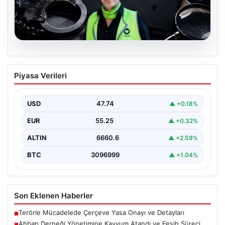
07.08.2026
Ahbap Derneği Yönetimine Kayyum
Piyasa Verileri
Atandı ve Fesih Süreci Resmen Başladı
İstanbul Asliye Hukuk Mahkemesi, son zamanlarda
kamuoyunda geniş yankı bulan Ahbap Derneği ile ilgili…
USD
47.74
▲ +0.18%
EUR
55.25
▲ +0.32%
ALTIN
6660.6
▲ +2.59%
BTC
3096999
▲ +1.04%
Son Eklenen Haberler
Terörle Mücadelede Çerçeve Yasa Onayı ve Detayları
■
Ahbap Derneği Yönetimine Kayyum Atandı ve Fesih Süreci
■