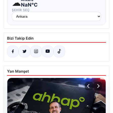
☁
NaN°C
ŞEHIR SEÇ
Bizi Takip Edin
Yan Manşet