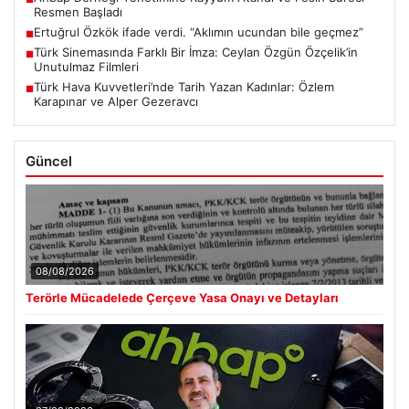
Resmen Başladı
Ertuğrul Özkök ifade verdi. “Aklımın ucundan bile geçmez”
■
Türk Sinemasında Farklı Bir İmza: Ceylan Özgün Özçelik’in
■
Unutulmaz Filmleri
Türk Hava Kuvvetleri’nde Tarih Yazan Kadınlar: Özlem
■
Karapınar ve Alper Gezeravcı
Güncel
08/08/2026
Terörle Mücadelede Çerçeve Yasa Onayı ve Detayları