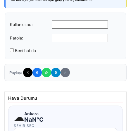
Kullanıcı adı:
Parola:
Beni hatırla
Paylaş:
Hava Durumu
☁
Ankara
NaN°C
ŞEHIR SEÇ