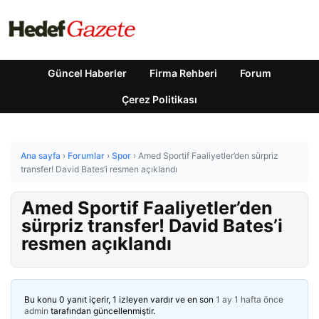
Güncel Haberler
Firma Rehberi
Forum
Çerez Politikası
Ana sayfa
›
Forumlar
›
Spor
›
Amed Sportif Faaliyetler’den sürpriz
transfer! David Bates’i resmen açıklandı
Amed Sportif Faaliyetler’den
sürpriz transfer! David Bates’i
resmen açıklandı
Bu konu 0 yanıt içerir, 1 izleyen vardır ve en son
1 ay 1 hafta önce
admin
tarafından güncellenmiştir.