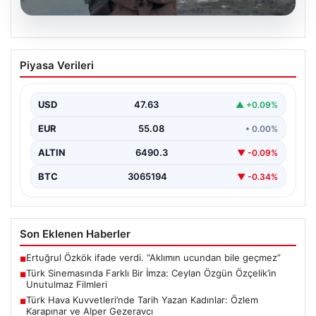
05.08.2026
Türk Sinemasında Farklı Bir İmza:
Piyasa Verileri
Ceylan Özgün Özçelik’in Unutulmaz
Filmleri
USD
47.63
▲ +0.09%
Türk sinemasında kendine özgü ve etkileyici bir anlatım
diliyle tanınan yönetmen Ceylan Özgün Özçelik,…
EUR
55.08
• 0.00%
ALTIN
6490.3
▼ -0.09%
BTC
3065194
▼ -0.34%
Son Eklenen Haberler
Ertuğrul Özkök ifade verdi. “Aklımın ucundan bile geçmez”
■
Türk Sinemasında Farklı Bir İmza: Ceylan Özgün Özçelik’in
■
Unutulmaz Filmleri
Türk Hava Kuvvetleri’nde Tarih Yazan Kadınlar: Özlem
■
Karapınar ve Alper Gezeravcı