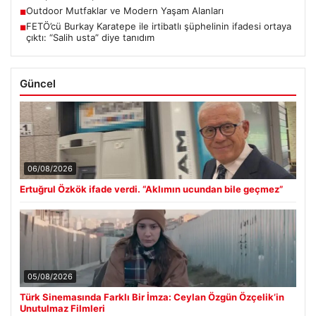
Outdoor Mutfaklar ve Modern Yaşam Alanları
■
FETÖ’cü Burkay Karatepe ile irtibatlı şüphelinin ifadesi ortaya
■
çıktı: “Salih usta” diye tanıdım
Güncel
06/08/2026
Ertuğrul Özkök ifade verdi. “Aklımın ucundan bile geçmez”
05/08/2026
Türk Sinemasında Farklı Bir İmza: Ceylan Özgün Özçelik’in
Unutulmaz Filmleri