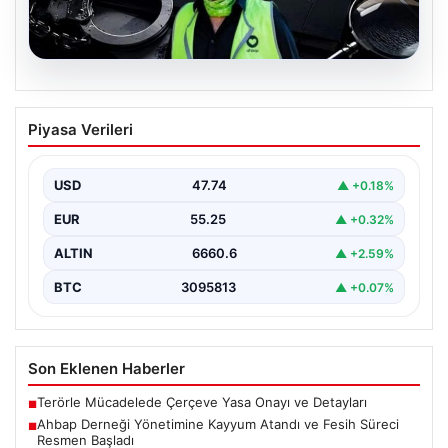
07.08.2026
Ahbap Derneği Yönetimine Kayyum
Piyasa Verileri
Atandı ve Fesih Süreci Resmen Başladı
İstanbul Asliye Hukuk Mahkemesi, son zamanlarda
kamuoyunda geniş yankı bulan Ahbap Derneği ile ilgili…
USD
47.74
▲ +0.18%
EUR
55.25
▲ +0.32%
ALTIN
6660.6
▲ +2.59%
BTC
3095813
▲ +0.07%
Son Eklenen Haberler
Terörle Mücadelede Çerçeve Yasa Onayı ve Detayları
■
Ahbap Derneği Yönetimine Kayyum Atandı ve Fesih Süreci
■
Resmen Başladı