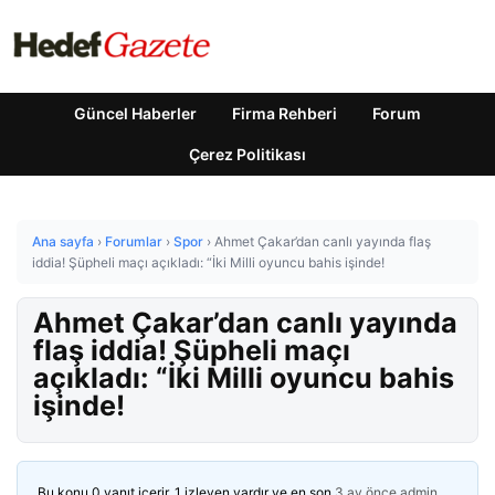
Güncel Haberler
Firma Rehberi
Forum
Çerez Politikası
Ana sayfa
›
Forumlar
›
Spor
›
Ahmet Çakar’dan canlı yayında flaş
iddia! Şüpheli maçı açıkladı: “İki Milli oyuncu bahis işinde!
Ahmet Çakar’dan canlı yayında
flaş iddia! Şüpheli maçı
açıkladı: “İki Milli oyuncu bahis
işinde!
Bu konu 0 yanıt içerir, 1 izleyen vardır ve en son
3 ay önce
admin