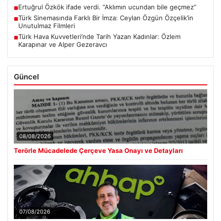
Ertuğrul Özkök ifade verdi. “Aklımın ucundan bile geçmez”
■
Türk Sinemasında Farklı Bir İmza: Ceylan Özgün Özçelik’in
■
Unutulmaz Filmleri
Türk Hava Kuvvetleri’nde Tarih Yazan Kadınlar: Özlem
■
Karapınar ve Alper Gezeravcı
Güncel
08/08/2026
Terörle Mücadelede Çerçeve Yasa Onayı ve Detayları
07/08/2026