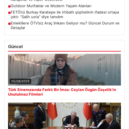
Outdoor Mutfaklar ve Modern Yaşam Alanları
■
FETÖ’cü Burkay Karatepe ile irtibatlı şüphelinin ifadesi ortaya
■
çıktı: “Salih usta” diye tanıdım
Emeklilere ÖTV’siz Araç İmkanı Geliyor mu? Güncel Durum ve
■
Detaylar
Güncel
05/08/2026
Türk Sinemasında Farklı Bir İmza: Ceylan Özgün Özçelik’in
Unutulmaz Filmleri