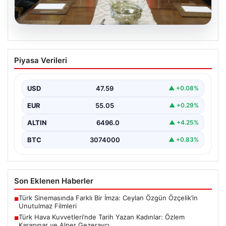
05.08.2026
Türk Hava Kuvvetleri’nde Tarih Yazan
Piyasa Verileri
Kadınlar: Özlem Karapınar ve Alper
Gezeravcı
USD
47.59
▲ +0.08%
Türkiye'nin savunma ve askeri tarihine yeni bir sayfa
ekleyen YAŞ kararları, Türk Hava Kuvvetleri'nde…
EUR
55.05
▲ +0.29%
ALTIN
6496.0
▲ +4.25%
BTC
3074000
▲ +0.83%
Son Eklenen Haberler
Türk Sinemasında Farklı Bir İmza: Ceylan Özgün Özçelik’in
■
Unutulmaz Filmleri
Türk Hava Kuvvetleri’nde Tarih Yazan Kadınlar: Özlem
■
Karapınar ve Alper Gezeravcı