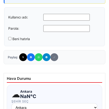
Kullanıcı adı:
Parola:
Beni hatırla
Paylaş:
Hava Durumu
☁
Ankara
NaN°C
ŞEHIR SEÇ