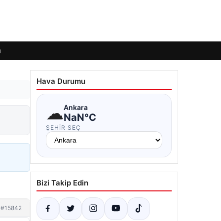
ı
Hava Durumu
☁
Ankara
NaN°C
ŞEHIR SEÇ
Bizi Takip Edin
#15842