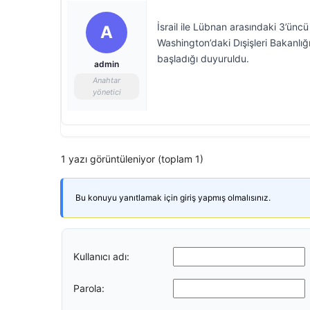
İsrail ile Lübnan arasındaki 3’üncü
A
Washington’daki Dışişleri Bakanlı
başladığı duyuruldu.
admin
Anahtar
yönetici
1 yazı görüntüleniyor (toplam 1)
Bu konuyu yanıtlamak için giriş yapmış olmalısınız.
Kullanıcı adı:
Parola: