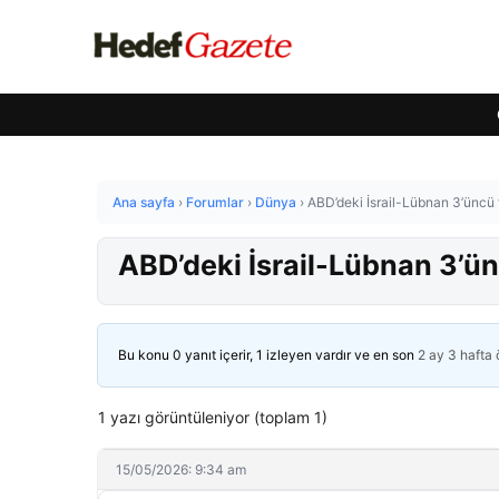
Ana sayfa
›
Forumlar
›
Dünya
›
ABD’deki İsrail-Lübnan 3’üncü 
ABD’deki İsrail-Lübnan 3’ün
Bu konu 0 yanıt içerir, 1 izleyen vardır ve en son
2 ay 3 hafta
1 yazı görüntüleniyor (toplam 1)
15/05/2026: 9:34 am