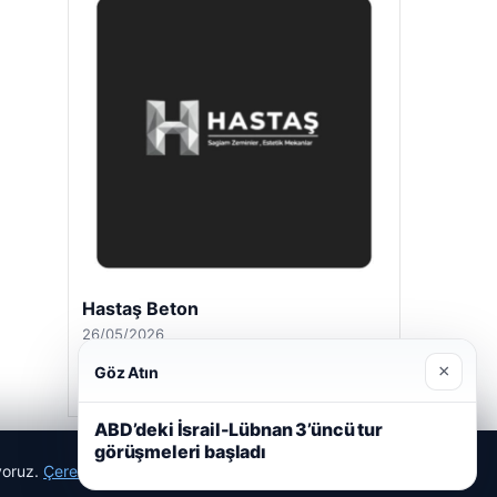
Hastaş Beton
26/05/2026
×
Göz Atın
ABD’deki İsrail-Lübnan 3’üncü tur
görüşmeleri başladı
ıyoruz.
Çerez Politikamız
Reddet
Kabul Et