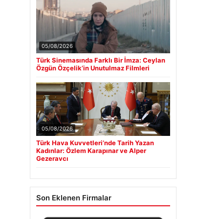
05/08/2026
Türk Sinemasında Farklı Bir İmza: Ceylan
Özgün Özçelik’in Unutulmaz Filmleri
05/08/2026
Türk Hava Kuvvetleri’nde Tarih Yazan
Kadınlar: Özlem Karapınar ve Alper
Gezeravcı
Son Eklenen Firmalar