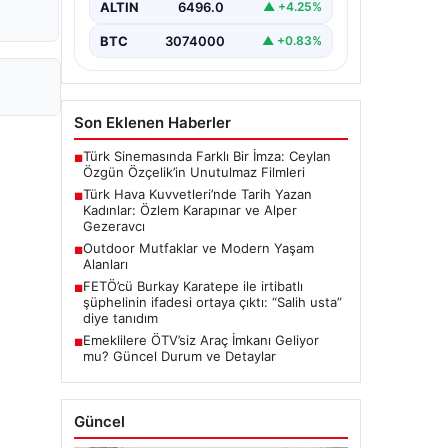
ALTIN
6496.0
▲ +4.25%
BTC
3074000
▲ +0.83%
Son Eklenen Haberler
Türk Sinemasında Farklı Bir İmza: Ceylan
■
Özgün Özçelik’in Unutulmaz Filmleri
Türk Hava Kuvvetleri’nde Tarih Yazan
■
Kadınlar: Özlem Karapınar ve Alper
Gezeravcı
Outdoor Mutfaklar ve Modern Yaşam
■
Alanları
FETÖ’cü Burkay Karatepe ile irtibatlı
■
şüphelinin ifadesi ortaya çıktı: “Salih usta”
diye tanıdım
Emeklilere ÖTV’siz Araç İmkanı Geliyor
■
mu? Güncel Durum ve Detaylar
Güncel