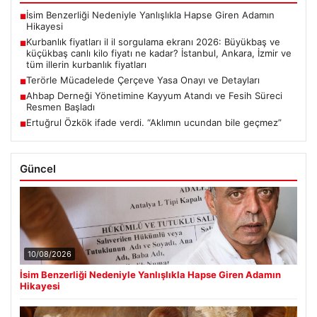
İsim Benzerliği Nedeniyle Yanlışlıkla Hapse Giren Adamın
■
Hikayesi
Kurbanlık fiyatları il il sorgulama ekranı 2026: Büyükbaş ve
■
küçükbaş canlı kilo fiyatı ne kadar? İstanbul, Ankara, İzmir ve
tüm illerin kurbanlık fiyatları
Terörle Mücadelede Çerçeve Yasa Onayı ve Detayları
■
Ahbap Derneği Yönetimine Kayyum Atandı ve Fesih Süreci
■
Resmen Başladı
Ertuğrul Özkök ifade verdi. “Aklımın ucundan bile geçmez”
■
Güncel
10/08/2026
İsim Benzerliği Nedeniyle Yanlışlıkla Hapse Giren Adamın
Hikayesi