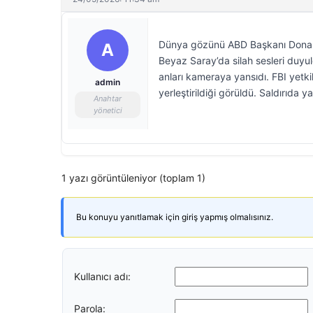
Dünya gözünü ABD Başkanı Donald T
A
Beyaz Saray’da silah sesleri duyu
anları kameraya yansıdı. FBI yetki
admin
yerleştirildiği görüldü. Saldırıda y
Anahtar
yönetici
1 yazı görüntüleniyor (toplam 1)
Bu konuyu yanıtlamak için giriş yapmış olmalısınız.
Kullanıcı adı:
Parola: