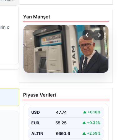
Yan Manşet
rin o
06.08.2026
Ertuğrul Özkök ifade
Piyasa Verileri
verdi. “Aklımın ucundan
bile geçmez”
USD
47.74
▲ +0.18%
EUR
55.25
▲ +0.32%
ALTIN
6660.6
▲ +2.59%