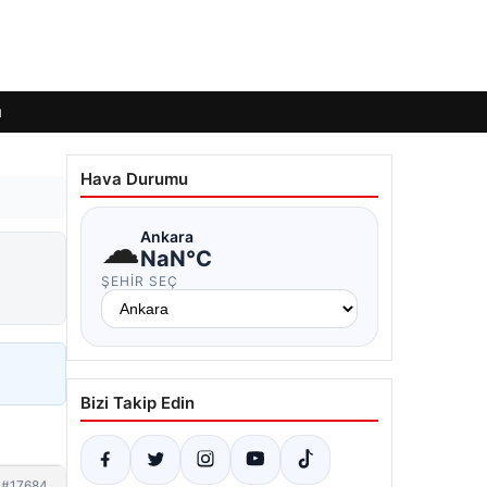
ı
Hava Durumu
☁
Ankara
NaN°C
ŞEHIR SEÇ
Bizi Takip Edin
#17684