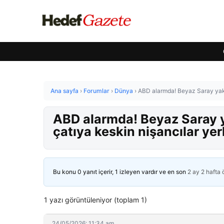
Ana sayfa
›
Forumlar
›
Dünya
›
ABD alarmda! Beyaz Saray yakınl
ABD alarmda! Beyaz Saray ya
çatıya keskin nişancılar yerl
Bu konu 0 yanıt içerir, 1 izleyen vardır ve en son
2 ay 2 hafta
1 yazı görüntüleniyor (toplam 1)
24/05/2026: 11:34 am