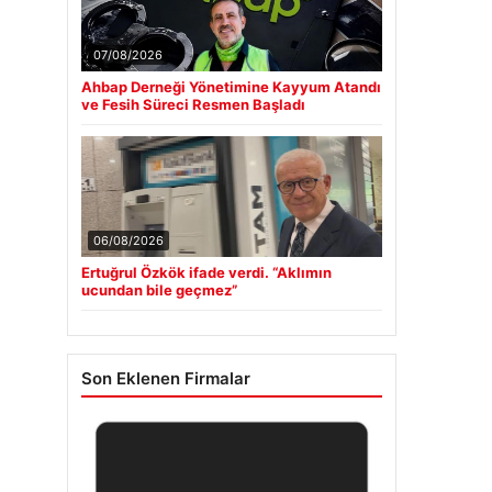
07/08/2026
Ahbap Derneği Yönetimine Kayyum Atandı
ve Fesih Süreci Resmen Başladı
06/08/2026
Ertuğrul Özkök ifade verdi. “Aklımın
ucundan bile geçmez”
Son Eklenen Firmalar