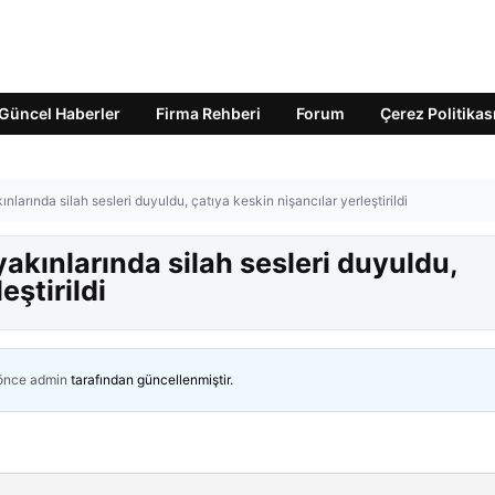
Güncel Haberler
Firma Rehberi
Forum
Çerez Politikas
arında silah sesleri duyuldu, çatıya keskin nişancılar yerleştirildi
kınlarında silah sesleri duyuldu,
eştirildi
 önce
admin
tarafından güncellenmiştir.