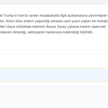
rump’ın İran’la varılan mutabakatla ilgili açıklamasına çevirmişken
ldu. Korku dolu anların yaşandığı esnada canlı yayın yapan bir muhabi
lileri olaya müdahale ederken Beyaz Saray çatısına keskin nişancılar
aralanan olmadığı, saldırganın hastaneye kaldırıldığı bildirildi.