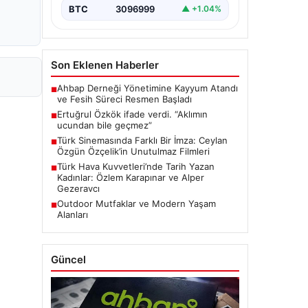
BTC
3096999
▲ +1.04%
Son Eklenen Haberler
Ahbap Derneği Yönetimine Kayyum Atandı
■
ve Fesih Süreci Resmen Başladı
Ertuğrul Özkök ifade verdi. “Aklımın
■
ucundan bile geçmez”
Türk Sinemasında Farklı Bir İmza: Ceylan
■
Özgün Özçelik’in Unutulmaz Filmleri
Türk Hava Kuvvetleri’nde Tarih Yazan
■
Kadınlar: Özlem Karapınar ve Alper
Gezeravcı
Outdoor Mutfaklar ve Modern Yaşam
■
Alanları
Güncel