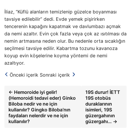
İliaz, “Küflü alanların temizlenip güzelce boyanması
tavsiye edilebilir” dedi. Evde yemek pişirirken
tencerenin kapağını kapatmak ve davlumbazı açmak
da nemi azaltır. Evin çok fazla veya çok az ısıtılması da
nemin artmasına neden olur. Bu nedenle orta sıcaklığın
seçilmesi tavsiye edilir. Kabartma tozunu kavanoza
koyup evin köşelerine koyma yöntemi de nemi
azaltıyor.
Önceki içerik
Sonraki içerik
← Hemoroide iyi gelir!
19S durur! İETT
(Hemoroidi tedavi eder) Ginko
19S otobüs
Biloba nedir ve ne için
duraklarının
kullanılır? Gingko Biloba’nın
isimleri, 19S
faydaları nelerdir ve ne için
güzergahının
kullanılır?
güzergahı… →