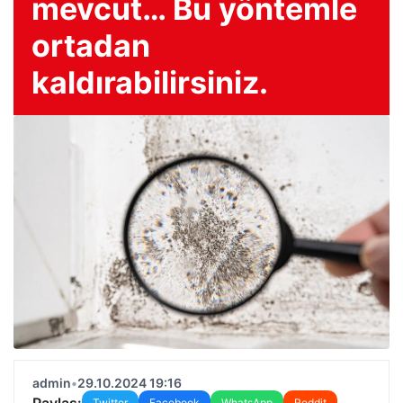
mevcut… Bu yöntemle
ortadan
kaldırabilirsiniz.
admin
•
29.10.2024 19:16
Paylaş:
Twitter
Facebook
WhatsApp
Reddit