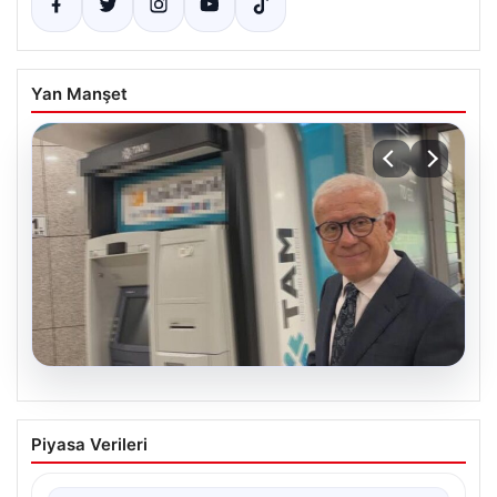
Yan Manşet
06.08.2026
Ertuğrul Özkök ifade verdi. “Aklımın
Piyasa Verileri
ucundan bile geçmez”