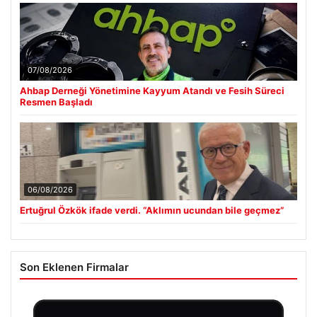
07/08/2026
Ahbap Derneği Yönetimine Kayyum Atandı ve Fesih Süreci
Resmen Başladı
06/08/2026
Ertuğrul Özkök ifade verdi. “Aklımın ucundan bile geçmez”
Son Eklenen Firmalar