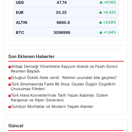
USD
47.74
▲ +0.18%
EUR
55.25
▲ +0.32%
ALTIN
6660.6
▲ +2.59%
BTC
3096999
▲ +1.04%
Son Eklenen Haberler
Ahbap Derneği Yönetimine Kayyum Atandı ve Fesih Süreci
■
Resmen Başladı
Ertuğrul Özkök ifade verdi. “Aklımın ucundan bile geçmez”
■
Türk Sinemasında Farklı Bir İmza: Ceylan Özgün Özçelik’in
■
Unutulmaz Filmleri
Türk Hava Kuvvetleri’nde Tarih Yazan Kadınlar: Özlem
■
Karapınar ve Alper Gezeravcı
Outdoor Mutfaklar ve Modern Yaşam Alanları
■
Güncel