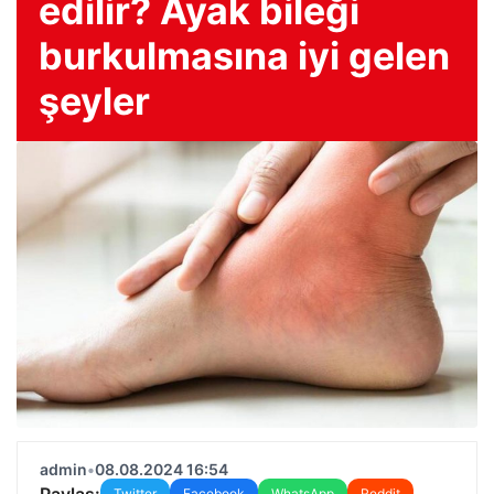
edilir? Ayak bileği
burkulmasına iyi gelen
şeyler
admin
•
08.08.2024 16:54
Paylaş:
Twitter
Facebook
WhatsApp
Reddit