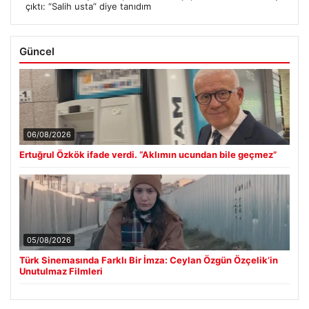
çıktı: “Salih usta” diye tanıdım
Güncel
06/08/2026
Ertuğrul Özkök ifade verdi. “Aklımın ucundan bile geçmez”
05/08/2026
Türk Sinemasında Farklı Bir İmza: Ceylan Özgün Özçelik’in
Unutulmaz Filmleri