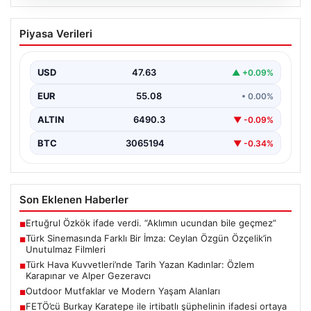
05.08.2026
Türk Sinemasında Farklı Bir İmza:
Piyasa Verileri
Ceylan Özgün Özçelik’in Unutulmaz
Filmleri
USD
47.63
▲ +0.09%
Türk sinemasında kendine özgü ve etkileyici bir anlatım
diliyle tanınan yönetmen Ceylan Özgün Özçelik,…
EUR
55.08
• 0.00%
ALTIN
6490.3
▼ -0.09%
BTC
3065194
▼ -0.34%
Son Eklenen Haberler
Ertuğrul Özkök ifade verdi. “Aklımın ucundan bile geçmez”
■
Türk Sinemasında Farklı Bir İmza: Ceylan Özgün Özçelik’in
■
Unutulmaz Filmleri
Türk Hava Kuvvetleri’nde Tarih Yazan Kadınlar: Özlem
■
Karapınar ve Alper Gezeravcı
Outdoor Mutfaklar ve Modern Yaşam Alanları
■
FETÖ’cü Burkay Karatepe ile irtibatlı şüphelinin ifadesi ortaya
■