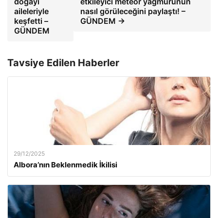
doğayı
etkileyici meteor yağmurunun
aileleriyle
nasıl görüleceğini paylaştı! –
keşfetti –
GÜNDEM →
GÜNDEM
Tavsiye Edilen Haberler
29/12/2025
Albora’nın Beklenmedik İkilisi