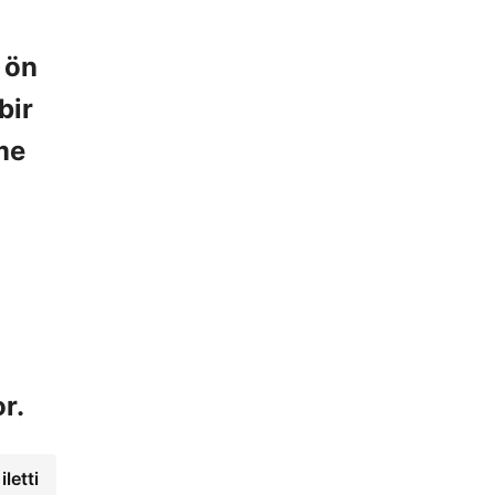
 ön
bir
me
r.
letti