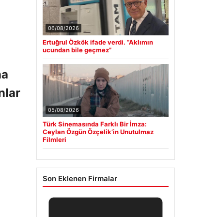
06/08/2026
Ertuğrul Özkök ifade verdi. “Aklımın
ucundan bile geçmez”
na
nlar
05/08/2026
Türk Sinemasında Farklı Bir İmza:
Ceylan Özgün Özçelik’in Unutulmaz
Filmleri
Son Eklenen Firmalar