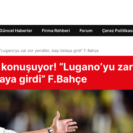
Güncel Haberler
Firma Rehberi
Forum
Çerez Politikas
ugano’yu zar zor yendiler, başı belaya girdi” F.Bahçe
konuşuyor! “Lugano’yu zar
laya girdi” F.Bahçe