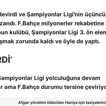
virdi ve Şampiyonlar Ligi’nin üçüncü
andı. F.Bahçe milyonerler rekabetine 
nun kulübü, Şampiyonlar Ligi 3. ön ele
ışmak zorunda kaldı ve öyle de yaptı.
Dİ’
ampiyonlar Ligi yolculuğuna devam
or ama F.Bahçe durumu tersine çeviriyo
Afgan yönetimi öldürülen Haniye için taziyelerini i