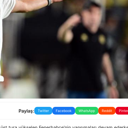
Paylaş:
Twitter
Facebook
WhatsApp
Reddit
Pinte
 üst tura yükselen Fenerbahçe’nin yansımaları devam ederk