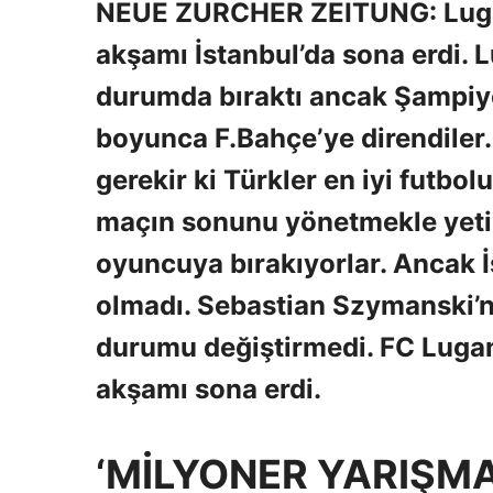
NEUE ZURCHER ZEITUNG: Lugan
akşamı İstanbul’da sona erdi. 
durumda bıraktı ancak Şampiyon
boyunca F.Bahçe’ye direndiler
gerekir ki Türkler en iyi futb
maçın sonunu yönetmekle yetini
oyuncuya bırakıyorlar. Ancak İs
olmadı. Sebastian Szymanski’nin
durumu değiştirmedi. FC Lugan
akşamı sona erdi.
‘MİLYONER YARIŞMA