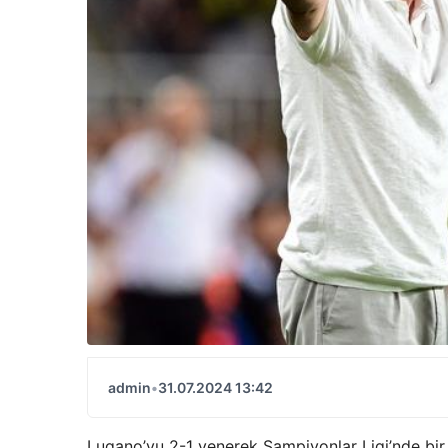
admin
•
31.07.2024 13:42
Lugano’yu 2-1 yenerek Şampiyonlar Ligi’nde bir