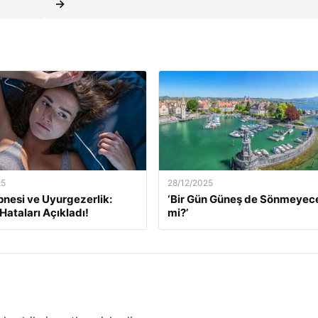
→
25
28/12/2025
nesi ve Uyurgezerlik:
‘Bir Gün Güneş de Sönmeyec
ataları Açıkladı!
mi?’