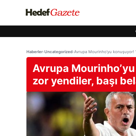
Haberler
›
Uncategorized
›
Avrupa Mourinho’yu konuşuyor! “L
Avrupa Mourinho’yu 
zor yendiler, başı be