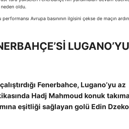
e neden oldu.
 performansı Avrupa basınının ilgisini çekse de maçın ardı
NERBAHÇE’Sİ LUGANO’Y
çalıştırdığı Fenerbahce, Lugano’yu az
 dakikasında Hadj Mahmoud konuk takım
mına eşitliği sağlayan golü Edin Dzeko