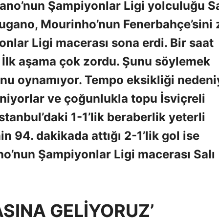
o’nun Şampiyonlar Ligi yolculuğu Sa
Lugano, Mourinho’nun Fenerbahçe’sini 
lar Ligi macerası sona erdi. Bir saat
. İlk aşama çok zordu. Şunu söylemek
olunu oynamıyor. Tempo eksikliği nedeni
yorlar ve çoğunlukla topu İsviçreli
tanbul’daki 1-1’lik beraberlik yeterli
 94. dakikada attığı 2-1’lik gol ise
o’nun Şampiyonlar Ligi macerası Salı
SINA GELİYORUZ’