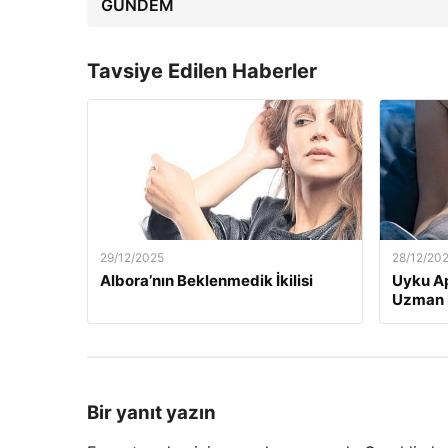
GÜNDEM
Tavsiye Edilen Haberler
29/12/2025
28/12/20
Albora’nın Beklenmedik İkilisi
Uyku Ap
Uzman H
Bir yanıt yazın