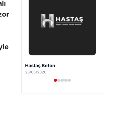
lı
zor
yle
Prenses Night Club
29/04/2026