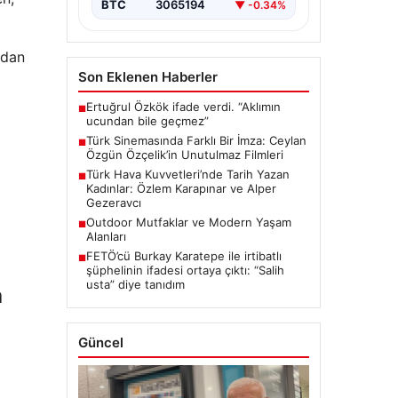
BTC
3065194
▼ -0.34%
ndan
Son Eklenen Haberler
Ertuğrul Özkök ifade verdi. “Aklımın
■
ucundan bile geçmez”
U
Türk Sinemasında Farklı Bir İmza: Ceylan
■
Özgün Özçelik’in Unutulmaz Filmleri
Türk Hava Kuvvetleri’nde Tarih Yazan
■
Kadınlar: Özlem Karapınar ve Alper
Gezeravcı
Outdoor Mutfaklar ve Modern Yaşam
■
Alanları
FETÖ’cü Burkay Karatepe ile irtibatlı
■
şüphelinin ifadesi ortaya çıktı: “Salih
usta” diye tanıdım
a
Güncel