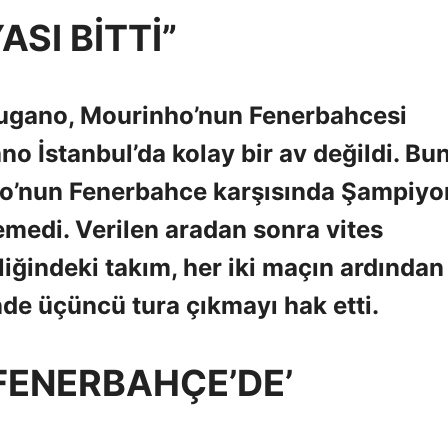
ASI BİTTİ”
 Lugano, Mourinho’nun Fenerbahcesi
no İstanbul’da kolay bir av değildi. Bu
ho’nun Fenerbahce karşısında Şampiyo
emedi. Verilen aradan sonra vites
liğindeki takım, her iki maçın ardından
de üçüncü tura çıkmayı hak etti.
FENERBAHÇE’DE’