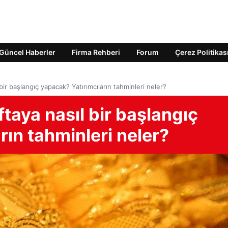
Güncel Haberler
Firma Rehberi
Forum
Çerez Politikas
l bir başlangıç yapacak? Yatırımcıların tahminleri neler?
aftaya nasıl bir başlangıç
rın tahminleri neler?