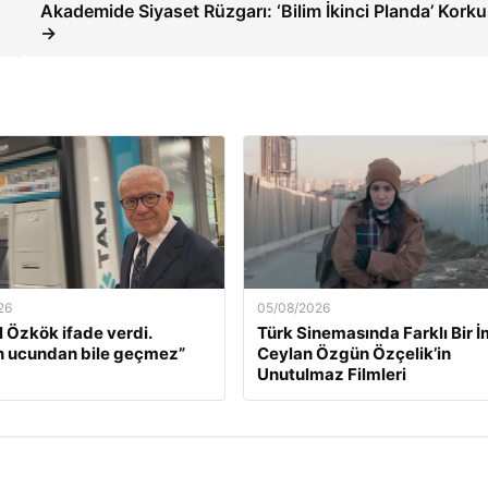
Akademide Siyaset Rüzgarı: ‘Bilim İkinci Planda’ Kork
→
26
05/08/2026
l Özkök ifade verdi.
Türk Sinemasında Farklı Bir İ
n ucundan bile geçmez”
Ceylan Özgün Özçelik’in
Unutulmaz Filmleri