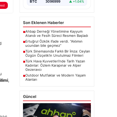
BTC
3096999
▲ +1.04%
rest
Son Eklenen Haberler
Ahbap Derneği Yönetimine Kayyum
■
Atandı ve Fesih Süreci Resmen Başladı
Ertuğrul Özkök ifade verdi. “Aklımın
■
d
ucundan bile geçmez”
Türk Sinemasında Farklı Bir İmza: Ceylan
■
Özgün Özçelik’in Unutulmaz Filmleri
Türk Hava Kuvvetleri’nde Tarih Yazan
■
Kadınlar: Özlem Karapınar ve Alper
Gezeravcı
u
Outdoor Mutfaklar ve Modern Yaşam
■
Alanları
limi
,
Güncel