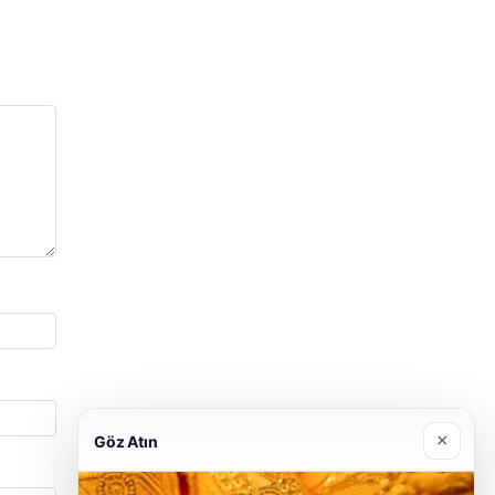
×
Göz Atın