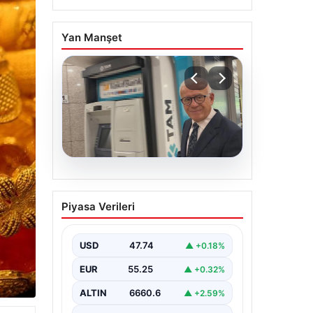
Yan Manşet
06.08.2026
Ertuğrul Özkök ifade
Piyasa Verileri
verdi. “Aklımın ucundan
bile geçmez”
USD
47.74
▲ +0.18%
EUR
55.25
▲ +0.32%
ALTIN
6660.6
▲ +2.59%