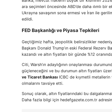
Banka, mevcut risklerin büyük bir kısmının 2026
ara seçimleri öncesinde ABD’de daha ılımlı bir e
Ukrayna savaşının sona ermesi ve İran ile gerili
edildi.
FED Başkanlığı ve Piyasa Tepkileri
Geçtiğimiz hafta, jeopolitik belirsizlikler neden
Başkanı Donald Trump’ın eski Federal Rezerv Ba
kazandı ve altın fiyatları bir günde %12 oranında
Citi, Warsh’ın adaylığının onaylanması durumunda
güçleneceğini ve bu durumun altın fiyatları üzeri
ve Ticaret Bankası
ICBC de kıymetli metallerin f
olmalarını tavsiye etti.
Sonuç olarak, altın fiyatlarındaki bu dalgalanmalar
Daha fazla bilgi için hedefgazete.com.tr adresini