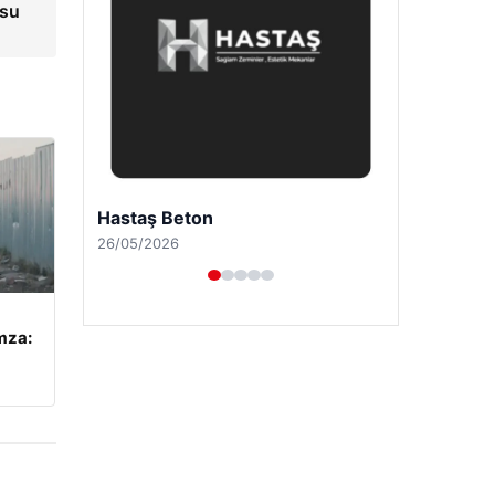
usu
Prenses Night Club
29/04/2026
mza: