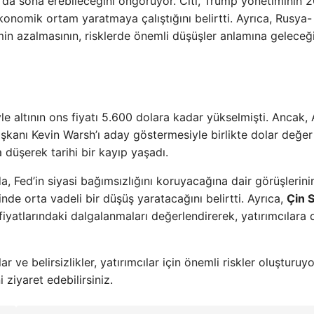
’da sona erebileceğini öngörüyor. Citi, Trump yönetiminin 
konomik ortam yaratmaya çalıştığını belirtti. Ayrıca, Rusya-
min azalmasının, risklerde önemli düşüşler anlamına geleceğ
iyle altının ons fiyatı 5.600 dolara kadar yükselmişti. Ancak,
şkanı Kevin Warsh’ı aday göstermesiyle birlikte dolar değer
 düşerek tarihi bir kayıp yaşadı.
, Fed’in siyasi bağımsızlığını koruyacağına dair görüşlerini
nde orta vadeli bir düşüş yaratacağını belirtti. Ayrıca,
Çin 
iyatlarındaki dalgalanmaları değerlendirerek, yatırımcılara d
 ve belirsizlikler, yatırımcılar için önemli riskler oluşturuyo
 ziyaret edebilirsiniz.