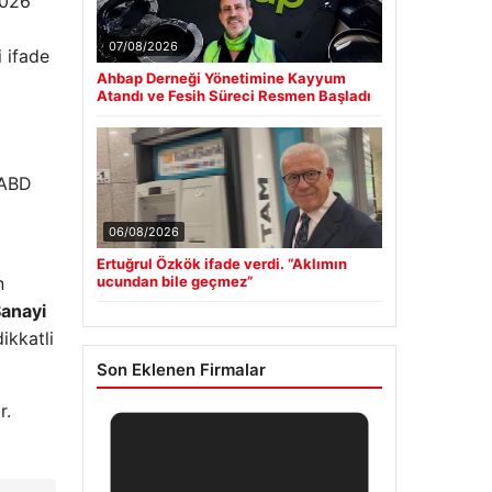
2026
07/08/2026
i ifade
Ahbap Derneği Yönetimine Kayyum
Atandı ve Fesih Süreci Resmen Başladı
 ABD
06/08/2026
Ertuğrul Özkök ifade verdi. “Aklımın
n
ucundan bile geçmez”
Sanayi
ikkatli
Son Eklenen Firmalar
r.