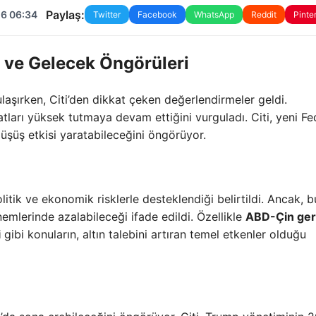
Paylaş:
26 06:34
Twitter
Facebook
WhatsApp
Reddit
Pinte
ış ve Gelecek Öngörüleri
laşırken, Citi’den dikkat çeken değerlendirmeler geldi.
yatları yüksek tutmaya devam ettiğini vurguladı. Citi, yeni Fe
düşüş etkisi yaratabileceğini öngörüyor.
politik ve ekonomik risklerle desteklendiği belirtildi. Ancak, b
önemlerinde azalabileceği ifade edildi. Özellikle
ABD-Çin geri
i
gibi konuların, altın talebini artıran temel etkenler olduğu