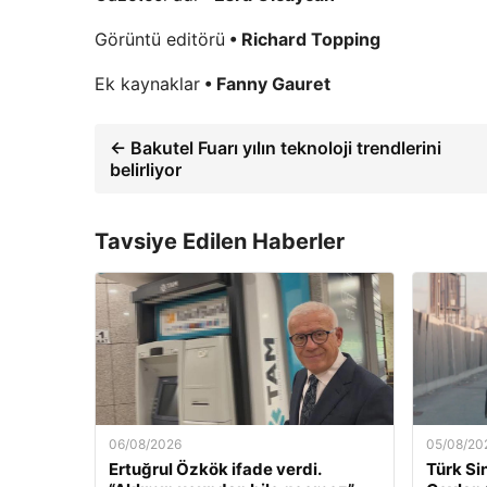
Görüntü editörü
• Richard Topping
Ek kaynaklar
• Fanny Gauret
← Bakutel Fuarı yılın teknoloji trendlerini
belirliyor
Tavsiye Edilen Haberler
06/08/2026
05/08/20
Ertuğrul Özkök ifade verdi.
Türk Si