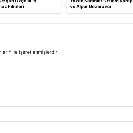
Özgün Özçelik’in
Yazan Kadınlar: Özlem Karap
az Filmleri
ve Alper Gezeravcı
nlar
*
ile işaretlenmişlerdir