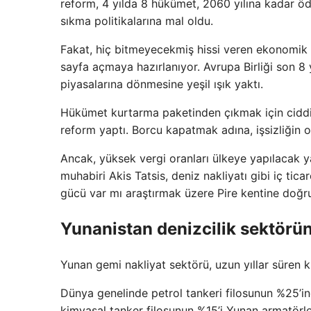
reform, 4 yılda 8 hükümet, 2060 yılına kadar 
sıkma politikalarına mal oldu.
Fakat, hiç bitmeyecekmiş hissi veren ekonomik so
sayfa açmaya hazırlanıyor. Avrupa Birliği son 8
piyasalarına dönmesine yeşil ışık yaktı.
Hükümet kurtarma paketinden çıkmak için cidd
reform yaptı. Borcu kapatmak adına, işsizliğin 
Ancak, yüksek vergi oranları ülkeye yapılacak y
muhabiri Akis Tatsis, deniz nakliyatı gibi iç tic
gücü var mı araştırmak üzere Pire kentine doğru 
Yunanistan denizcilik sektörün
Yunan gemi nakliyat sektörü, uzun yıllar süren 
Dünya genelinde petrol tankeri filosunun %25’i
kimyasal tanker filosunun %15’i Yunan armatörle