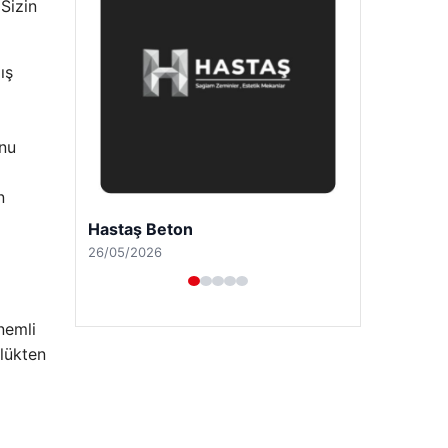
 Sizin
ış
unu
n
Prenses Night Club
29/04/2026
nemli
rlükten