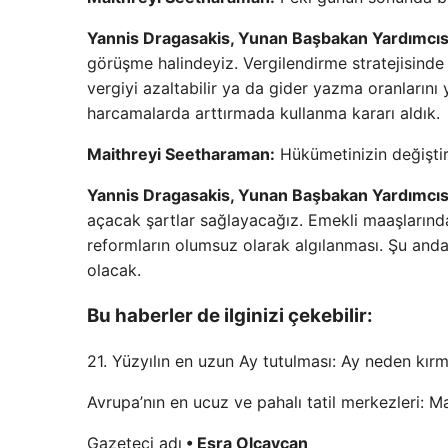
Yannis Dragasakis, Yunan Başbakan Yardımcıs
görüşme halindeyiz. Vergilendirme stratejisinde 
vergiyi azaltabilir ya da gider yazma oranlarını y
harcamalarda arttırmada kullanma kararı aldık.
Maithreyi Seetharaman:
Hükümetinizin değişti
Yannis Dragasakis, Yunan Başbakan Yardımcıs
açacak şartlar sağlayacağız. Emekli maaşlarınd
reformların olumsuz olarak algılanması. Şu anda s
olacak.
Bu haberler de ilginizi çekebilir:
21. Yüzyılın en uzun Ay tutulması: Ay neden kırm
Avrupa’nın en ucuz ve pahalı tatil merkezleri: M
Gazeteci adı
• Esra Olcaycan