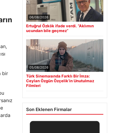
06/08/2026
arın
Ertuğrul Özkök ifade verdi. “Aklımın
ucundan bile geçmez”
man,
ısı
05/08/2026
 bir
Türk Sinemasında Farklı Bir İmza:
Ceylan Özgün Özçelik’in Unutulmaz
Filmleri
bu
rsanız
ne
Son Eklenen Firmalar
zarda