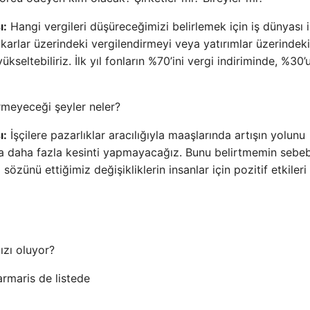
ı:
Hangi vergileri düşüreceğimizi belirlemek için iş dünyası i
karlar üzerindeki vergilendirmeyi veya yatırımlar üzerindeki
ükseltebiliriz. İlk yıl fonların %70’ini vergi indiriminde, %30’
rmeyeceği şeyler neler?
ı:
İşçilere pazarlıklar aracılığıyla maaşlarında artışın yolunu
a daha fazla kesinti yapmayacağız. Bunu belirtmemin sebeb
özünü ettiğimiz değişikliklerin insanlar için pozitif etkileri
ızı oluyor?
armaris de listede