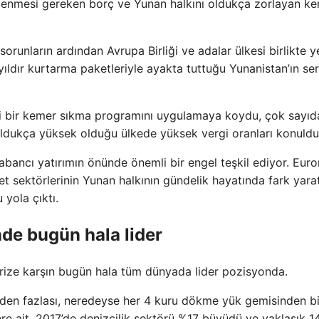
ödenmesi gereken borç ve Yunan halkını oldukça zorlayan k
runların ardından Avrupa Birliği ve adalar ülkesi birlikte ye
 yıldır kurtarma paketleriyle ayakta tuttuğu Yunanistan’ın s
i bir kemer sıkma programını uygulamaya koydu, çok sayıd
oldukça yüksek olduğu ülkede yüksek vergi oranları konuldu
abancı yatırımın önünde önemli bir engel teşkil ediyor. Eur
aret sektörlerinin Yunan halkının gündelik hayatında fark yar
yola çıktı.
de bugün hala lider
krize karşın bugün hala tüm dünyada lider pozisyonda.
nden fazlası, neredeyse her 4 kuru dökme yük gemisinden bi
re ait. 2017’de denizcilik sektörü %17 büyüdü ve yaklaşık 1