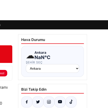
ı
Hava Durumu
☁
Ankara
NaN°C
ŞEHIR SEÇ
rest
ramı
Bizi Takip Edin
50