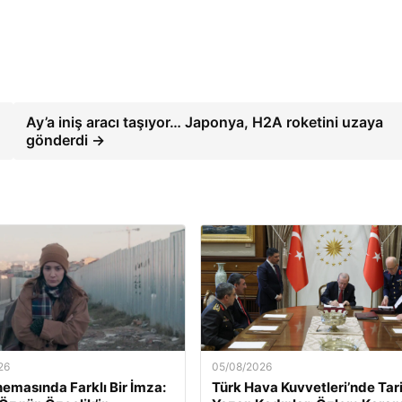
Ay’a iniş aracı taşıyor… Japonya, H2A roketini uzaya
gönderdi →
26
05/08/2026
nemasında Farklı Bir İmza:
Türk Hava Kuvvetleri’nde Tar