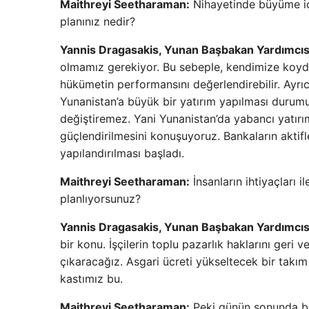
Maithreyi Seetharaman:
Nihayetinde büyüme için
planınız nedir?
Yannis Dragasakis, Yunan Başbakan Yardımcıs
olmamız gerekiyor. Bu sebeple, kendimize koyd
hükümetin performansını değerlendirebilir. Ayrıca
Yunanistan’a büyük bir yatırım yapılması durum
değiştiremez. Yani Yunanistan’da yabancı yatırı
güçlendirilmesini konuşuyoruz. Bankaların aktifle
yapılandırılması başladı.
Maithreyi Seetharaman:
İnsanların ihtiyaçları 
planlıyorsunuz?
Yannis Dragasakis, Yunan Başbakan Yardımcıs
bir konu. İşçilerin toplu pazarlık haklarını geri
çıkaracağız. Asgari ücreti yükseltecek bir ta
kastımız bu.
Maithreyi Seetharaman:
Peki günün sonunda bo