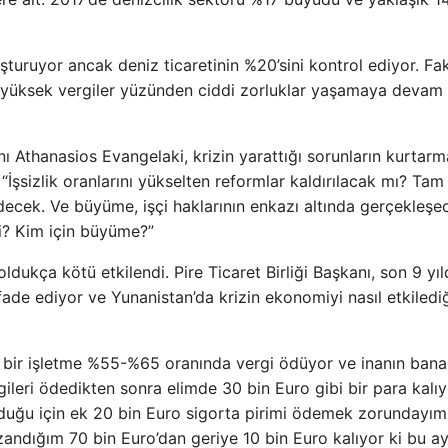
turuyor ancak deniz ticaretinin %20’sini kontrol ediyor. Fa
u yüksek vergiler yüzünden ciddi zorluklar yaşamaya devam
 Athanasios Evangelaki, krizin yarattığı sorunların kurtarm
İşsizlik oranlarını yükselten reformlar kaldırılacak mı? Tam 
ecek. Ve büyüme, işçi haklarının enkazı altında gerçekleşe
i? Kim için büyüme?”
dukça kötü etkilendi. Pire Ticaret Birliği Başkanı, son 9 yı
fade ediyor ve Yunanistan’da krizin ekonomiyi nasıl etkilediğ
bi bir işletme %55-%65 oranında vergi ödüyor ve inanın bana
gileri ödedikten sonra elimde 30 bin Euro gibi bir para kalıy
olduğu için ek 20 bin Euro sigorta pirimi ödemek zorundayım
zandığım 70 bin Euro’dan geriye 10 bin Euro kalıyor ki bu a