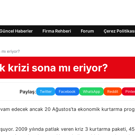
Güncel Haberler
Firma Rehberi
Forum
Çerez Politikas
 mı eriyor?
krizi sona mı eriyor?
Paylaş:
Twitter
Facebook
WhatsApp
Reddit
Pinte
devam edecek ancak 20 Ağustos’ta ekonomik kurtarma prog
şuyor. 2009 yılında patlak veren kriz 3 kurtarma paketi, 4