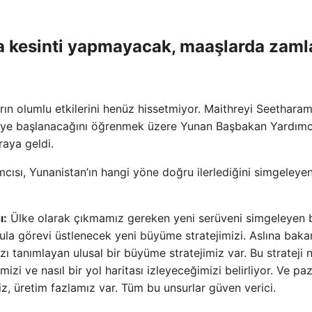
a kesinti yapmayacak, maaşlarda zaml
arın olumlu etkilerini henüz hissetmiyor. Maithreyi Seethara
ye başlanacağını öğrenmek üzere Yunan Başbakan Yardımc
raya geldi.
ısı, Yunanistan’ın hangi yöne doğru ilerlediğini simgeleyen
ı:
Ülke olarak çıkmamız gereken yeni serüveni simgeleyen 
ula görevi üstlenecek yeni büyüme stratejimizi. Aslına baka
zı tanımlayan ulusal bir büyüme stratejimiz var. Bu strateji 
zi ve nasıl bir yol haritası izleyeceğimizi belirliyor. Ve pa
z, üretim fazlamız var. Tüm bu unsurlar güven verici.