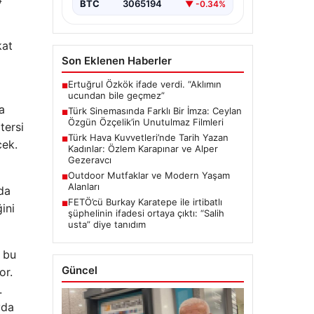
BTC
3065194
▼ -0.34%
kat
Son Eklenen Haberler
Ertuğrul Özkök ifade verdi. “Aklımın
■
ucundan bile geçmez”
a
Türk Sinemasında Farklı Bir İmza: Ceylan
■
Özgün Özçelik’in Unutulmaz Filmleri
tersi
Türk Hava Kuvvetleri’nde Tarih Yazan
■
cek.
Kadınlar: Özlem Karapınar ve Alper
Gezeravcı
Outdoor Mutfaklar ve Modern Yaşam
■
Alanları
lda
FETÖ’cü Burkay Karatepe ile irtibatlı
■
ini
şüphelinin ifadesi ortaya çıktı: “Salih
usta” diye tanıdım
 bu
Güncel
or.
.
yda