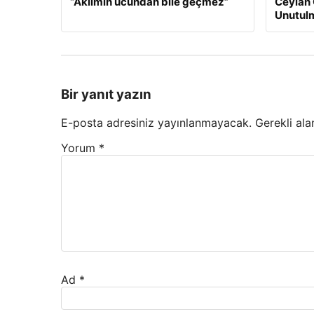
“Aklımın ucundan bile geçmez”
Ceylan 
Unutulm
Bir yanıt yazın
E-posta adresiniz yayınlanmayacak.
Gerekli ala
Yorum
*
Ad
*