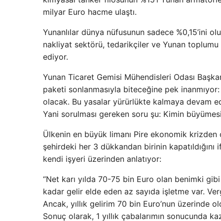
milyar Euro hacme ulaştı.
Yunanlılar dünya nüfusunun sadece %0,15’ini oluş
nakliyat sektörü, tedarikçiler ve Yunan toplum
ediyor.
Yunan Ticaret Gemisi Mühendisleri Odası Başkanı
paketi sonlanmasıyla biteceğine pek inanmıyor: “
olacak. Bu yasalar yürürlükte kalmaya devam ed
Yani sorulması gereken soru şu: Kimin büyümes
Ülkenin en büyük limanı Pire ekonomik krizden ol
şehirdeki her 3 dükkandan birinin kapatıldığını i
kendi işyeri üzerinden anlatıyor:
“Net karı yılda 70-75 bin Euro olan benimki gi
kadar gelir elde eden az sayıda işletme var. Ver
Ancak, yıllık gelirim 70 bin Euro’nun üzerinde 
Sonuç olarak, 1 yıllık çabalarımın sonucunda ka