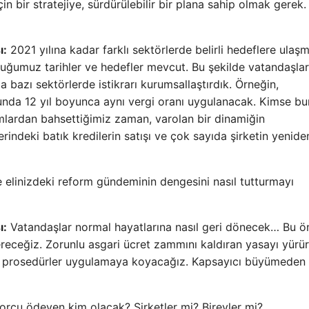
 bir stratejiye, sürdürülebilir bir plana sahip olmak gerek.
ı:
2021 yılına kadar farklı sektörlerde belirli hedeflere ulaşm
uğumuz tarihler ve hedefler mevcut. Bu şekilde vatandaşlar
 bazı sektörlerde istikrarı kurumsallaştırdık. Örneğin,
unda 12 yıl boyunca aynı vergi oranı uygulanacak. Kimse b
mlardan bahsettiğimiz zaman, varolan bir dinamiğin
rindeki batık kredilerin satışı ve çok sayıda şirketin yenide
ile elinizdeki reform gündeminin dengesini nasıl tutturmayı
ı:
Vatandaşlar normal hayatlarına nasıl geri dönecek… Bu ö
 vereceğiz. Zorunlu asgari ücret zammını kaldıran yasayı yürü
kım prosedürler uygulamaya koyacağız. Kapsayıcı büyümeden
rcu ödeyen kim olacak? Şirketler mi? Bireyler mi?