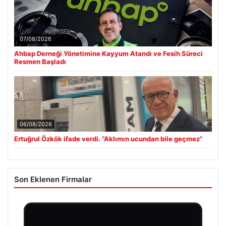
07/08/2026
Ahbap Derneği Yönetimine Kayyum Atandı ve Fesih Süreci
Resmen Başladı
06/08/2026
Ertuğrul Özkök ifade verdi. “Aklımın ucundan bile geçmez”
Son Eklenen Firmalar