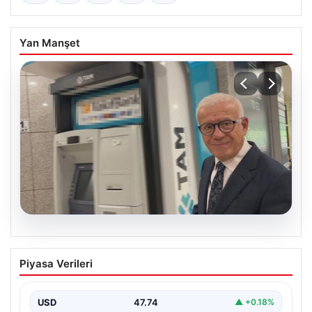
Yan Manşet
06.08.2026
Ertuğrul Özkök ifade verdi. “Aklımın
Piyasa Verileri
ucundan bile geçmez”
USD
47.74
▲ +0.18%