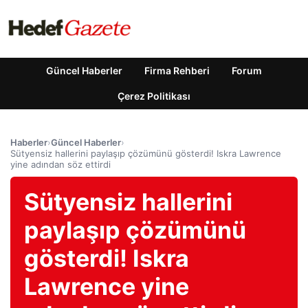
Güncel Haberler
Firma Rehberi
Forum
Çerez Politikası
Haberler
›
Güncel Haberler
›
Sütyensiz hallerini paylaşıp çözümünü gösterdi! Iskra Lawrence
yine adından söz ettirdi
Sütyensiz hallerini
paylaşıp çözümünü
gösterdi! Iskra
Lawrence yine