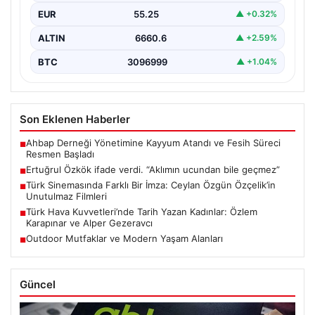
EUR
55.25
▲ +0.32%
ALTIN
6660.6
▲ +2.59%
BTC
3096999
▲ +1.04%
Son Eklenen Haberler
Ahbap Derneği Yönetimine Kayyum Atandı ve Fesih Süreci
■
Resmen Başladı
Ertuğrul Özkök ifade verdi. “Aklımın ucundan bile geçmez”
■
Türk Sinemasında Farklı Bir İmza: Ceylan Özgün Özçelik’in
■
Unutulmaz Filmleri
Türk Hava Kuvvetleri’nde Tarih Yazan Kadınlar: Özlem
■
Karapınar ve Alper Gezeravcı
Outdoor Mutfaklar ve Modern Yaşam Alanları
■
Güncel