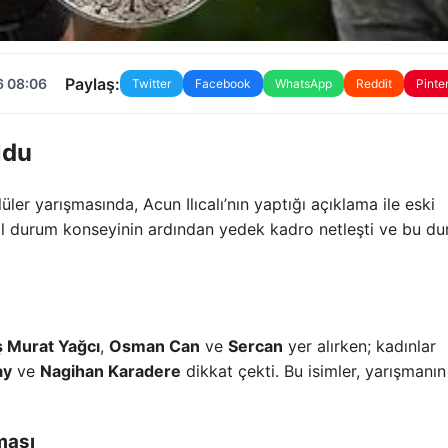
Paylaş:
6 08:06
Twitter
Facebook
WhatsApp
Reddit
Pinte
ldu
r yarışmasında, Acun Ilıcalı’nın yaptığı açıklama ile eski
cil durum konseyinin ardından yedek kadro netleşti ve bu d
ş Murat Yağcı
,
Osman Can
ve
Sercan
yer alırken; kadınlar
ay
ve
Nagihan Karadere
dikkat çekti. Bu isimler, yarışmanın
ması