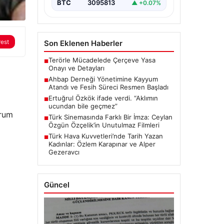
BTC
3095813
▲ +0.07%
rest
Son Eklenen Haberler
Terörle Mücadelede Çerçeve Yasa
■
Onayı ve Detayları
Ahbap Derneği Yönetimine Kayyum
■
Atandı ve Fesih Süreci Resmen Başladı
Ertuğrul Özkök ifade verdi. “Aklımın
■
ucundan bile geçmez”
urum
Türk Sinemasında Farklı Bir İmza: Ceylan
■
Özgün Özçelik’in Unutulmaz Filmleri
Türk Hava Kuvvetleri’nde Tarih Yazan
■
Kadınlar: Özlem Karapınar ve Alper
Gezeravcı
Güncel