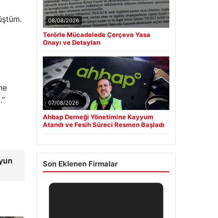
üştüm.
08/08/2026
Terörle Mücadelede Çerçeve Yasa
Onayı ve Detayları
ne
.”
07/08/2026
Ahbap Derneği Yönetimine Kayyum
Atandı ve Fesih Süreci Resmen Başladı
Oyun
Son Eklenen Firmalar