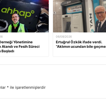
26
06/08/2026
Derneği Yönetimine
Ertuğrul Özkök ifade verdi.
Atandı ve Fesih Süreci
“Aklımın ucundan bile geçme
 Başladı
nlar
*
ile işaretlenmişlerdir