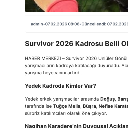
admin
•
07.02.2026 08:06
•
Güncellendi: 07.02.202
Survivor 2026 Kadrosu Belli O
HABER MERKEZİ – Survivor 2026 Ünlüler Gönüllüle
yarışmacıların kadroya katılacağı duyuruldu. A
yarışma heyecanını artırdı.
Yedek Kadroda Kimler Var?
Yedek erkek yarışmacılar arasında
Doğuş
,
Barı
tarafında ise
Tuğçe Melis
,
Büşra
,
Nefise Karat
sürpriz katılımcıları olarak öne çıkıyor.
Nagihan Karadere’nin Duygusal Açıkla