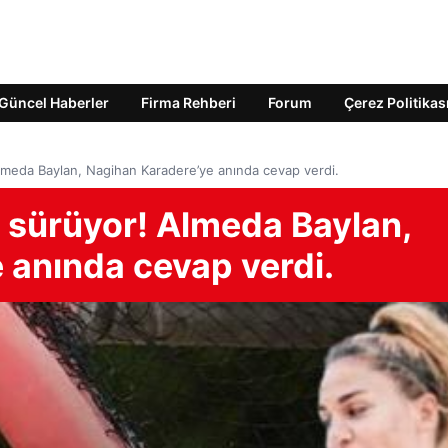
Güncel Haberler
Firma Rehberi
Forum
Çerez Politikas
Almeda Baylan, Nagihan Karadere’ye anında cevap verdi.
ı sürüyor! Almeda Baylan,
 anında cevap verdi.