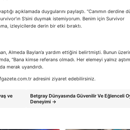
ptığı açıklamada duygularını paylaştı. “Canımın derdine d
 Survivor’ın S’sini duymak istemiyorum. Benim için Survivor
a, izleyicilerde derin bir etki bıraktı.
 Almeda Baylan’a yardım ettiğini belirtmişti. Bunun üzeri
mda, “Bana kimse referans olmadı. Her elemeyi yalnız aştım
ında merak uyandırdı.
efgazete.com.tr adresini ziyaret edebilirsiniz.
vaş ve
Betgray Dünyasında Güvenilir Ve Eğlenceli 
Deneyimi →