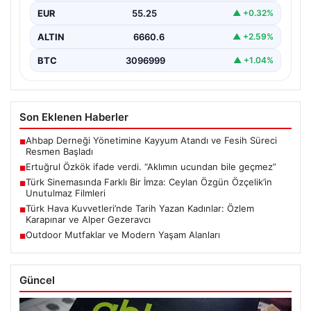
EUR
55.25
▲ +0.32%
ALTIN
6660.6
▲ +2.59%
BTC
3096999
▲ +1.04%
Son Eklenen Haberler
Ahbap Derneği Yönetimine Kayyum Atandı ve Fesih Süreci
■
Resmen Başladı
Ertuğrul Özkök ifade verdi. “Aklımın ucundan bile geçmez”
■
Türk Sinemasında Farklı Bir İmza: Ceylan Özgün Özçelik’in
■
Unutulmaz Filmleri
Türk Hava Kuvvetleri’nde Tarih Yazan Kadınlar: Özlem
■
Karapınar ve Alper Gezeravcı
Outdoor Mutfaklar ve Modern Yaşam Alanları
■
Güncel