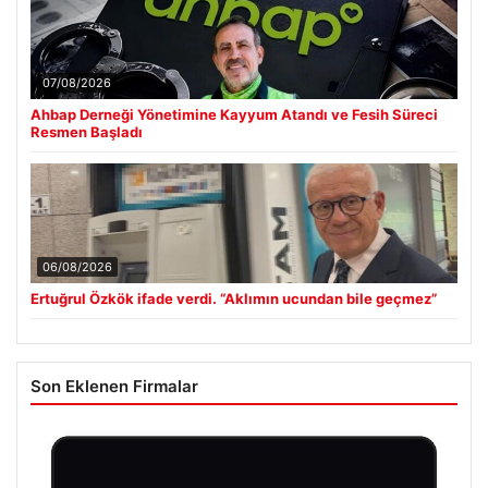
07/08/2026
Ahbap Derneği Yönetimine Kayyum Atandı ve Fesih Süreci
Resmen Başladı
06/08/2026
Ertuğrul Özkök ifade verdi. “Aklımın ucundan bile geçmez”
Son Eklenen Firmalar