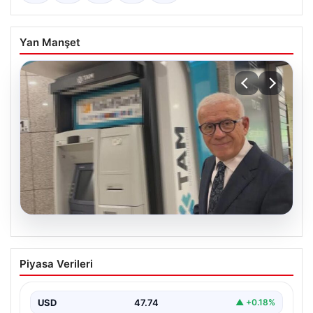
Yan Manşet
06.08.2026
Ertuğrul Özkök ifade verdi. “Aklımın
Piyasa Verileri
ucundan bile geçmez”
USD
47.74
▲ +0.18%