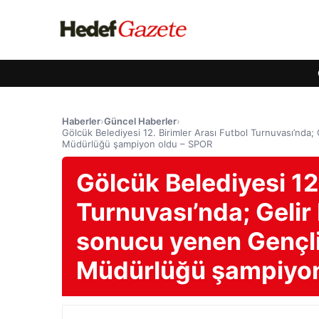
Haberler
›
Güncel Haberler
›
Gölcük Belediyesi 12. Birimler Arası Futbol Turnuvası’nda
Müdürlüğü şampiyon oldu – SPOR
Gölcük Belediyesi 12.
Turnuvası’nda; Gelir
sonucu yenen Gençli
Müdürlüğü şampiyon