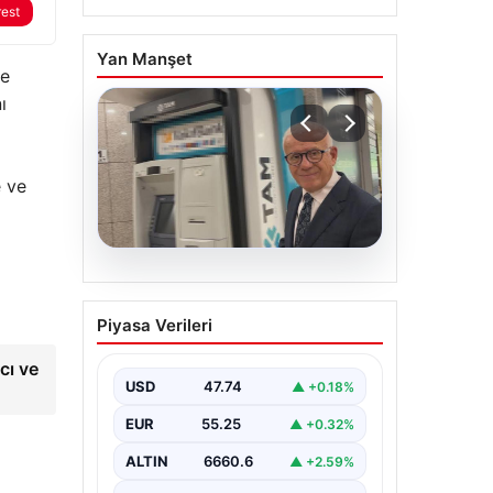
rest
Yan Manşet
ve
ı
e ve
06.08.2026
Ertuğrul Özkök ifade
Piyasa Verileri
verdi. “Aklımın ucundan
bile geçmez”
cı ve
USD
47.74
▲ +0.18%
EUR
55.25
▲ +0.32%
ALTIN
6660.6
▲ +2.59%