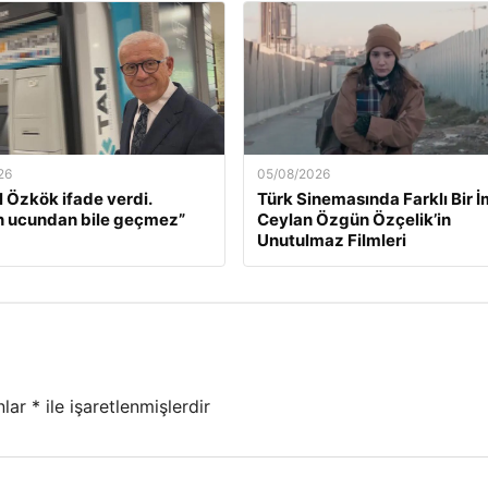
26
05/08/2026
l Özkök ifade verdi.
Türk Sinemasında Farklı Bir İ
n ucundan bile geçmez”
Ceylan Özgün Özçelik’in
Unutulmaz Filmleri
nlar
*
ile işaretlenmişlerdir