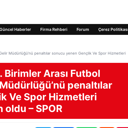
Güncel Haberler
Firma Rehberi
Forum
Çerez Politikas
; Gelir Müdürlüğü’nü penaltılar sonucu yenen Gençlik Ve Spor Hizmetleri
 Birimler Arası Futbol
 Müdürlüğü’nü penaltılar
k Ve Spor Hizmetleri
 oldu – SPOR