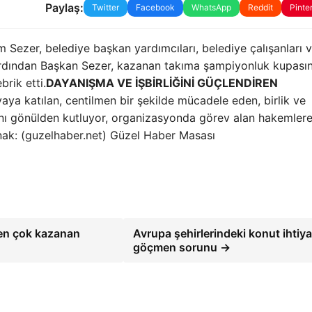
Paylaş:
Twitter
Facebook
WhatsApp
Reddit
Pinte
m Sezer, belediye başkan yardımcıları, belediye çalışanları 
n ardından Başkan Sezer, kazanan takıma şampiyonluk kupasın
brik etti.
DAYANIŞMA VE İŞBİRLİĞİNİ GÜÇLENDİREN
vaya katılan, centilmen bir şekilde mücadele eden, birlik ve
anı gönülden kutluyor, organizasyonda görev alan hakemler
ak: (guzelhaber.net) Güzel Haber Masası
en çok kazanan
Avrupa şehirlerindeki konut ihtiya
göçmen sorunu →