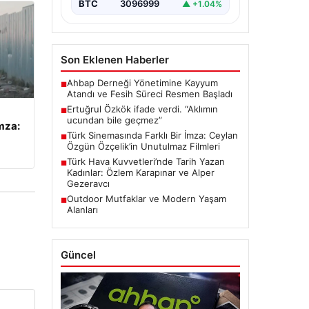
BTC
3096999
▲ +1.04%
Son Eklenen Haberler
Ahbap Derneği Yönetimine Kayyum
■
Atandı ve Fesih Süreci Resmen Başladı
Ertuğrul Özkök ifade verdi. “Aklımın
■
ucundan bile geçmez”
mza:
Türk Sinemasında Farklı Bir İmza: Ceylan
■
Özgün Özçelik’in Unutulmaz Filmleri
Türk Hava Kuvvetleri’nde Tarih Yazan
■
Kadınlar: Özlem Karapınar ve Alper
Gezeravcı
Outdoor Mutfaklar ve Modern Yaşam
■
Alanları
Güncel