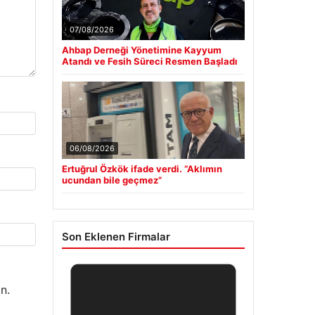
07/08/2026
Ahbap Derneği Yönetimine Kayyum
Atandı ve Fesih Süreci Resmen Başladı
06/08/2026
Ertuğrul Özkök ifade verdi. “Aklımın
ucundan bile geçmez”
Son Eklenen Firmalar
n.