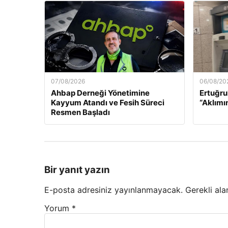
07/08/2026
06/08/20
Ahbap Derneği Yönetimine
Ertuğru
Kayyum Atandı ve Fesih Süreci
“Aklımı
Resmen Başladı
Bir yanıt yazın
E-posta adresiniz yayınlanmayacak.
Gerekli ala
Yorum
*