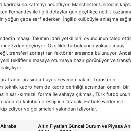
’i kadrosuna katmayı hedefliyor. Manchester United’ın kapt
en Fernandes ile ilgili detaylar gün geçtikçe netlik kazan
i için yoğun çaba sarf ederken, İngiliz kulübüyle anlaşma sağ
des’in maaşı. Takımın idari yetkilileri, oyuncunun talep etti
arını gözden geçiriyor. Özellikle futbolcunun yüksek maaş
eği, transferi zorlaştıran faktörler arasında bulunuyor. Anca
yeni tekliflerle masaya oturmaya hazır görünüyor ve transf
alışılıyor.
taraftarlar arasında büyük heyecan hakim. Transferin
hem teknik kadro hem de kadro derinliği açısından önemli bir
’in sarı-kırmızılı forma ile sahaya çıkması, Türk futbolunun
renada da kulübün prestijini artıracak. Futbolseverler ise
ip ediyor ve gelişmeleri yakından izliyorlar.
 Akraba
Altın Fiyatları Güncel Durum ve Piyasa Ana