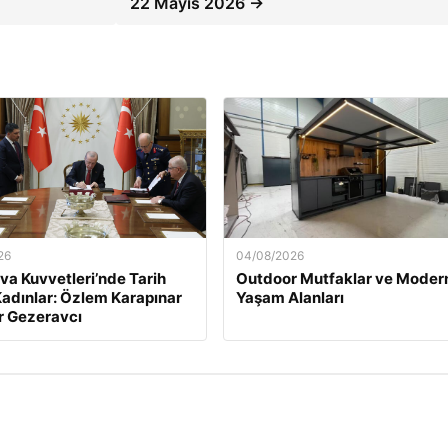
22 Mayıs 2026 →
26
04/08/2026
va Kuvvetleri’nde Tarih
Outdoor Mutfaklar ve Moder
adınlar: Özlem Karapınar
Yaşam Alanları
r Gezeravcı