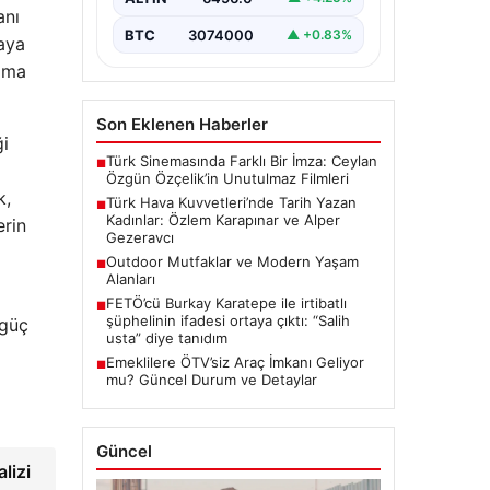
YAŞ kararları, Türk Hava
anı
Kuvvetleri’nde…
BTC
3074000
▲ +0.83%
maya
lama
Son Eklenen Haberler
ği
Türk Sinemasında Farklı Bir İmza: Ceylan
■
Özgün Özçelik’in Unutulmaz Filmleri
k,
Türk Hava Kuvvetleri’nde Tarih Yazan
■
Kadınlar: Özlem Karapınar ve Alper
erin
Gezeravcı
Outdoor Mutfaklar ve Modern Yaşam
■
Alanları
FETÖ’cü Burkay Karatepe ile irtibatlı
■
şüphelinin ifadesi ortaya çıktı: “Salih
 güç
usta” diye tanıdım
Emeklilere ÖTV’siz Araç İmkanı Geliyor
■
mu? Güncel Durum ve Detaylar
Güncel
lizi