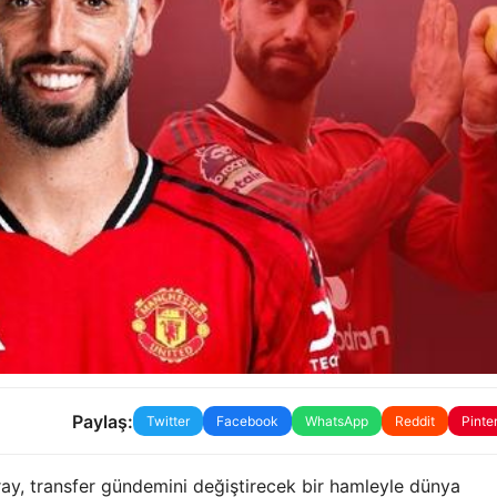
Paylaş:
Twitter
Facebook
WhatsApp
Reddit
Pinte
aray, transfer gündemini değiştirecek bir hamleyle dünya