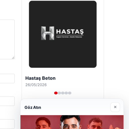
Prenses Night Club
29/04/2026
×
Göz Atın