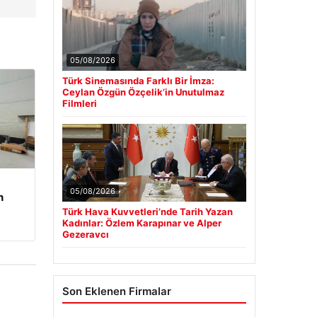
05/08/2026
Türk Sinemasında Farklı Bir İmza:
Ceylan Özgün Özçelik’in Unutulmaz
Filmleri
05/08/2026
n
Türk Hava Kuvvetleri’nde Tarih Yazan
Kadınlar: Özlem Karapınar ve Alper
Gezeravcı
Son Eklenen Firmalar