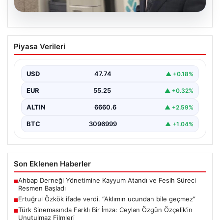
06.08.2026
Ertuğrul Özkök ifade verdi. “Aklımın
Piyasa Verileri
ucundan bile geçmez”
USD
47.74
▲ +0.18%
EUR
55.25
▲ +0.32%
ALTIN
6660.6
▲ +2.59%
BTC
3096999
▲ +1.04%
Son Eklenen Haberler
Ahbap Derneği Yönetimine Kayyum Atandı ve Fesih Süreci
■
Resmen Başladı
Ertuğrul Özkök ifade verdi. “Aklımın ucundan bile geçmez”
■
Türk Sinemasında Farklı Bir İmza: Ceylan Özgün Özçelik’in
■
Unutulmaz Filmleri