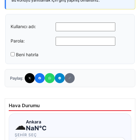
Bu konuyu yanıtlamak için giriş yapmış olmalısınız.
Kullanıcı adı:
Parola:
Beni hatırla
Paylaş:
Hava Durumu
☁
Ankara
NaN°C
ŞEHIR SEÇ