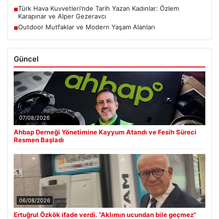
Türk Hava Kuvvetleri’nde Tarih Yazan Kadınlar: Özlem
■
Karapınar ve Alper Gezeravcı
Outdoor Mutfaklar ve Modern Yaşam Alanları
■
Güncel
07/08/2026
Ahbap Derneği Yönetimine Kayyum Atandı ve Fesih Süreci
Resmen Başladı
06/08/2026
Ertuğrul Özkök ifade verdi. “Aklımın ucundan bile geçmez”