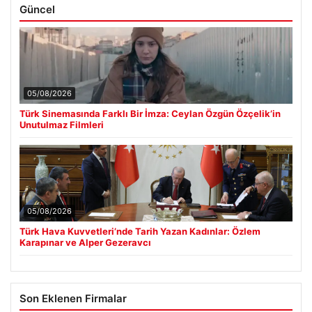
Güncel
05/08/2026
Türk Sinemasında Farklı Bir İmza: Ceylan Özgün Özçelik’in
Unutulmaz Filmleri
05/08/2026
Türk Hava Kuvvetleri’nde Tarih Yazan Kadınlar: Özlem
Karapınar ve Alper Gezeravcı
Son Eklenen Firmalar