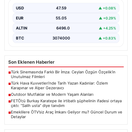
Gezeravcı
USD
47.59
▲ +0.08%
Türkiye’nin savunma ve askeri tarihine yeni bir sayfa
ekleyen YAŞ kararları, Türk Hava Kuvvetleri’nde…
EUR
55.05
▲ +0.29%
ALTIN
6496.0
▲ +4.25%
BTC
3074000
▲ +0.83%
Son Eklenen Haberler
Türk Sinemasında Farklı Bir İmza: Ceylan Özgün Özçelik’in
■
Unutulmaz Filmleri
Türk Hava Kuvvetleri’nde Tarih Yazan Kadınlar: Özlem
■
Karapınar ve Alper Gezeravcı
Outdoor Mutfaklar ve Modern Yaşam Alanları
■
FETÖ’cü Burkay Karatepe ile irtibatlı şüphelinin ifadesi ortaya
■
çıktı: “Salih usta” diye tanıdım
Emeklilere ÖTV’siz Araç İmkanı Geliyor mu? Güncel Durum ve
■
Detaylar