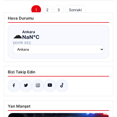
Yazı
1
2
3
Sonraki
sayfalaması
Hava Durumu
☁
Ankara
NaN°C
ŞEHIR SEÇ
Bizi Takip Edin
Yan Manşet