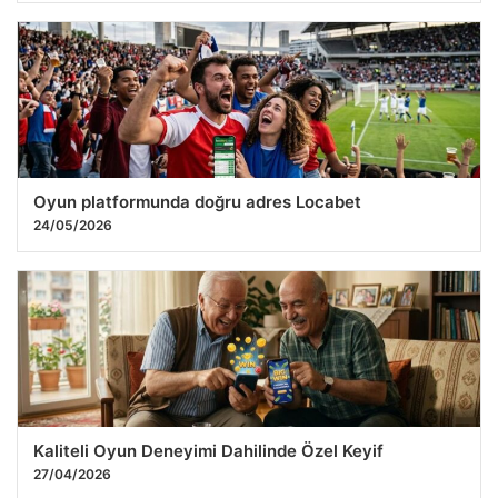
Oyun platformunda doğru adres Locabet
24/05/2026
Kaliteli Oyun Deneyimi Dahilinde Özel Keyif
27/04/2026