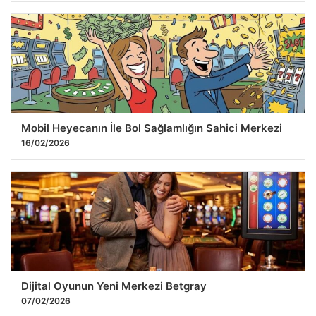
Mobil Heyecanın İle Bol Sağlamlığın Sahici Merkezi
16/02/2026
Dijital Oyunun Yeni Merkezi Betgray
07/02/2026