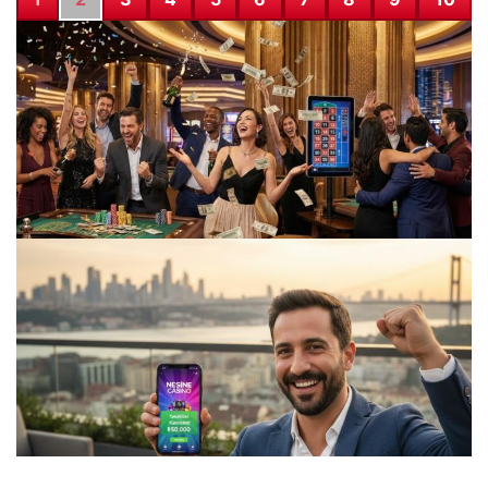
Betgray Dünyasında Güvenilir Ve Eğlenceli Oyun
Deneyimi
07.02.2026 14:17