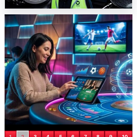
Deneyimi
GÜNCEL HABERLER
0 YORUM
SICAK HABER
07.08.2026
Ahbap Derneği Yönetimine Kayyum Atandı
ve Fesih Süreci Resmen Başladı
1
2
3
4
5
6
7
8
9
10