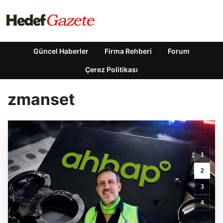
Güncel Haberler
Firma Rehberi
Forum
Çerez Politikası
zmanset
1
2
Raykobet
3
Dünyası
Beraber
4
Yüksek
Kazanç