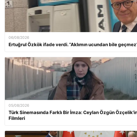
06/08/2026
Ertuğrul Özkök ifade verdi. “Aklımın ucundan bile geçmez
05/08/2026
Türk Sinemasında Farklı Bir İmza: Ceylan Özgün Özçelik’
Filmleri