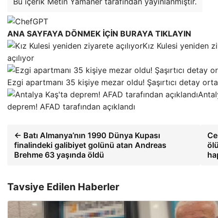
Bu içerik Metin Yamaner tarafından yayınlanmıştır.
ANA SAYFAYA DÖNMEK İÇİN BURAYA TIKLAYIN
Kız Kulesi yeniden z
açılıyor
Ezgi apartmanı 35 kişiye mezar oldu! Şaşırtıcı detay orta
Antal
deprem! AFAD tarafından açıklandı
← Batı Almanya’nın 1990 Dünya Kupası
Ce
finalindeki galibiyet golünü atan Andreas
öl
Brehme 63 yaşında öldü
ha
Tavsiye Edilen Haberler