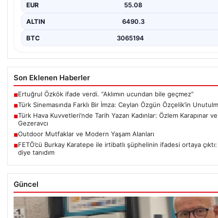
EUR
55.08
ALTIN
6490.3
BTC
3065194
Son Eklenen Haberler
Ertuğrul Özkök ifade verdi. “Aklımın ucundan bile geçmez”
■
Türk Sinemasında Farklı Bir İmza: Ceylan Özgün Özçelik’in Unutulm
■
Türk Hava Kuvvetleri’nde Tarih Yazan Kadınlar: Özlem Karapınar ve
■
Gezeravcı
Outdoor Mutfaklar ve Modern Yaşam Alanları
■
FETÖ’cü Burkay Karatepe ile irtibatlı şüphelinin ifadesi ortaya çıktı:
■
diye tanıdım
Güncel