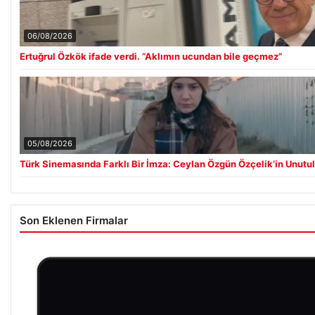
06/08/2026
Ertuğrul Özkök ifade verdi. “Aklımın ucundan bile geçmez”
05/08/2026
Türk Sinemasında Farklı Bir İmza: Ceylan Özgün Özçelik’in Unutu
Son Eklenen Firmalar