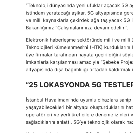
“Teknoloji dünyasında yeni ufuklar açacak 5G ağ
istihdam yaratacağı aşikar. 5G altyapısında gerek
ve milli kaynaklarla çekirdek ağa taşıyacak 5G 
Bakanlığımız “Çalışmalarımıza devam edelim”.
Elektronik haberleşme sektöründe milli ve milli 
Teknolojileri Kümelenmesi’ni (HTK) kurduklarını 
üye firmalar tarafından hayata geçirildiğini söyl
imkanlarla karşılanması amacıyla “Şebeke Projesi
altyapısında dışa bağımlılığı ortadan kaldırmak i
“25 LOKASYONDA 5G TESTLER
İstanbul Havalimanı’nda uyumlu cihazlara sahip 
yaşayabilecekleri bir altyapı oluşturduklarını h
operatörleri ve yerli üreticilere deneme izinle
sağladıklarını anlattı. 5G’ye teknolojik olarak ha