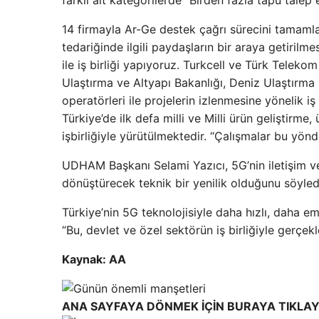
farklı alt kategorilerde “Birden fazla tapu talep 
14 firmayla Ar-Ge destek çağrı sürecini tamamladı
tedariğinde ilgili paydaşların bir araya getiril
ile iş birliği yapıyoruz. Turkcell ve Türk Telek
Ulaştırma ve Altyapı Bakanlığı, Deniz Ulaştı
operatörleri ile projelerin izlenmesine yönelik iş
Türkiye’de ilk defa milli ve Milli ürün geliştirme,
işbirliğiyle yürütülmektedir. “Çalışmalar bu yönde
UDHAM Başkanı Selami Yazıcı, 5G’nin iletişim ve
dönüştürecek teknik bir yenilik olduğunu söyled
Türkiye’nin 5G teknolojisiyle daha hızlı, daha em
“Bu, devlet ve özel sektörün iş birliğiyle gerçek
Kaynak: AA
ANA SAYFAYA DÖNMEK İÇİN BURAYA TIKLAY