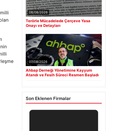
milli
08/08/2026
olan
Terörle Mücadelede Çerçeve Yasa
Onayı ve Detayları
m
”nin
illi
erleşme
07/08/2026
Ahbap Derneği Yönetimine Kayyum
Atandı ve Fesih Süreci Resmen Başladı
Son Eklenen Firmalar