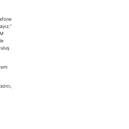
”
dafone
ayız.”
SM
le
ruluş
sını
azıcı,