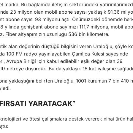
el marka. Bu bağlamda iletişim sektöründeki yatırımlarımız
ılında 23 milyon olan mobil abone sayısı yaklaşık 91,36 mily
bant abone sayısı 93 milyonu aştı. Önümüzdeki dönemde her
8 yılında genişbant abone sayımızı 111,7 milyona, mobil ab
z. Fiber altyapımızın uzunluğu 536 bin kilometre.
ik alan değerinin düştüğü bilgisini veren Uraloğlu, şöyle k
anda 100 FM radyo yayınlayabilen Çamlıca Kulesi sayesinde
, Avrupa Birliği için kabul edilebilir eşik değer olan 39
olt/metreye düşürdük. Bu da yaklaşık 15 kat iyileşme sağladı
lyona yaklaştığını belirten Uraloğlu, 1001 kurumun 7 bin 410 
ledi.
 FIRSATI YARATACAK”
olojileri ve ötesi çalışmalara destek vererek nihai ürün ha
ştu: