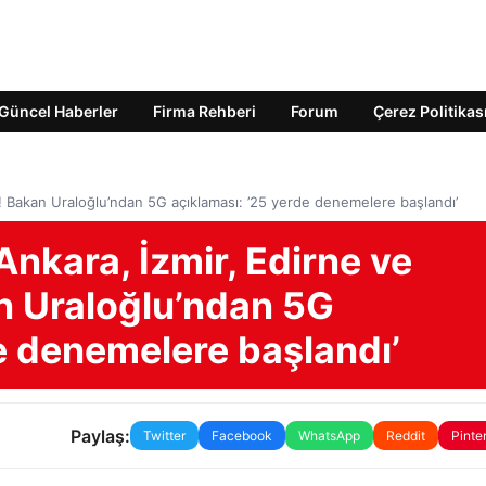
Güncel Haberler
Firma Rehberi
Forum
Çerez Politikas
ar! Bakan Uraloğlu’ndan 5G açıklaması: ’25 yerde denemelere başlandı’
Ankara, İzmir, Edirne ve
an Uraloğlu’ndan 5G
e denemelere başlandı’
Paylaş:
Twitter
Facebook
WhatsApp
Reddit
Pinte