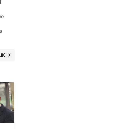
i
ne
a
LIK →