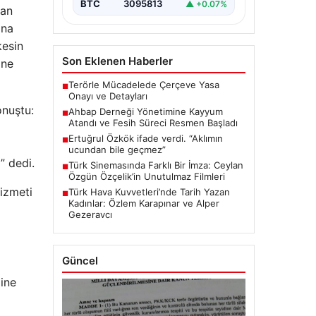
BTC
3095813
▲ +0.07%
dan
ona
kesin
Son Eklenen Haberler
one
Terörle Mücadelede Çerçeve Yasa
■
Onayı ve Detayları
onuştu:
Ahbap Derneği Yönetimine Kayyum
■
Atandı ve Fesih Süreci Resmen Başladı
Ertuğrul Özkök ifade verdi. “Aklımın
■
ucundan bile geçmez”
” dedi.
Türk Sinemasında Farklı Bir İmza: Ceylan
■
Özgün Özçelik’in Unutulmaz Filmleri
hizmeti
Türk Hava Kuvvetleri’nde Tarih Yazan
■
Kadınlar: Özlem Karapınar ve Alper
Gezeravcı
Güncel
line