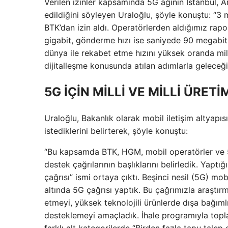
Verilen izinler kapsamında 5G ağının İstanbul, 
edildiğini söyleyen Uraloğlu, şöyle konuştu: “3
BTK’dan izin aldı. Operatörlerden aldığımız rap
gigabit, gönderme hızı ise saniyede 90 megabit 
dünya ile rekabet etme hızını yüksek oranda mil
dijitalleşme konusunda atılan adımlarla geleceğin
5G İÇİN MİLLİ VE MİLLİ ÜRETİ
Uraloğlu, Bakanlık olarak mobil iletişim altyapısı
istediklerini belirterek, şöyle konuştu:
“Bu kapsamda BTK, HGM, mobil operatörler ve 5G
destek çağrılarının başlıklarını belirledik. Ya
çağrısı” ismi ortaya çıktı. Beşinci nesil (5G) mob
altında 5G çağrısı yaptık. Bu çağrımızla araştırm
etmeyi, yüksek teknolojili ürünlerde dışa bağımlıl
desteklemeyi amaçladık. İhale programıyla topl