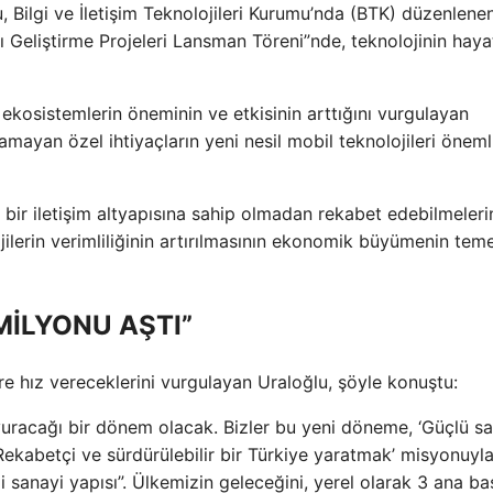
 Bilgi ve İletişim Teknolojileri Kurumu’nda (BTK) düzenlene
 Geliştirme Projeleri Lansman Töreni”nde, teknolojinin haya
al ekosistemlerin öneminin ve etkisinin arttığını vurgulayan
amayan özel ihtiyaçların yeni nesil mobil teknolojileri öneml
ı bir iletişim altyapısına sahip olmadan rekabet edebilmeleri
ilerin verimliliğinin artırılmasının ekonomik büyümenin temel
 MİLYONU AŞTI”
ere hız vereceklerini vurgulayan Uraloğlu, şöyle konuştu:
vuracağı bir dönem olacak. Bizler bu yeni döneme, ‘Güçlü sa
 ‘Rekabetçi ve sürdürülebilir bir Türkiye yaratmak’ misyonuyl
li sanayi yapısı”. Ülkemizin geleceğini, yerel olarak 3 ana ba